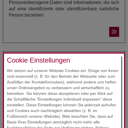
Personenbezogene Daten sind Informationen, die sich
auf eine identifizierte oder identifizierbare natürliche
Person beziehen.
Cookie Einstellungen
PFLICHT­IN­FOR­MA­TIO­NEN
Wir setzen auf unserer Website Cookies ein. Einige von ihnen
Hier finden Sie unsere Pflichtinformationen gem. Art.
sind essenziell (z. B. für den Betrieb der Webseite oder zum
12 ff. DS-GVO.
Ausfüllen der Kontaktformulare), während andere uns helfen
unser Onlineangebot zu verbessern und wirtschaftlich zu
betreiben. Sie können diese akzeptieren oder per Klick auf
die Schaltfläche "Einstellungen individuell anpassen" diese
einstellen. Diese Einstellungen können Sie jederzeit aufrufen
und Cookies auch nachträglich abwählen (z. B. im
Fußbereich unserer Website). Bitte beachten Sie, dass auf
Basis Ihrer Einstellungen womöglich nicht mehr alle
STUN­DEN­AB­RECH­NUNG
Funktionalitäten der Seite zur Verfügung stehen. Nähere