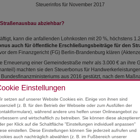
Steuerinfos für
November 2017
n Straßenausbau abziehbar?
igt, kann die anfallenden Lohnkosten mit 20 %, höchstens 1.200
nus auch für öffentliche Erschließungsbeiträge für den S
e vor dem Finanzgericht (FG) Berlin-Brandenburg klären (Aktenz
die Erneuerung einer Gemeindestraße mehr als 3.000 € an ihre
hnanteil) machten sie den Steuerbonus für Handwerkerleistunge
es Bundesfinanzministeriums aus 2016 gestützt, nach dem Maßn
ookie Einstellungen
lt, wurde in der finanzgerichtlichen Rechtsprechung bislang
un
ir setzen auf unserer Website Cookies ein. Einige von ihnen sind
 früheren Fall mit dem Argument, dass ein Haushalt auch ohne
ssenziell (z. B. für den Betrieb der Webseite oder zum Ausfüllen der
rer Meinung war das FG Nürnberg, das Erschließungskosten fü
ontaktformulare), während andere uns helfen unser Onlineangebot zu
kostenanteils zugelassen hat. Auch der Bundesfinanzhof (BFH
erbessern und wirtschaftlich zu betreiben. Sie können diese akzeptiere
em Urteil aus 2014. Diese Entscheidung betraf aber den Fall 
der per Klick auf die Schaltfläche "Einstellungen individuell anpassen"
hbar sind.
iese einstellen. Diese Einstellungen können Sie jederzeit aufrufen und
ookies auch nachträglich abwählen (z. B. im Fußbereich unserer