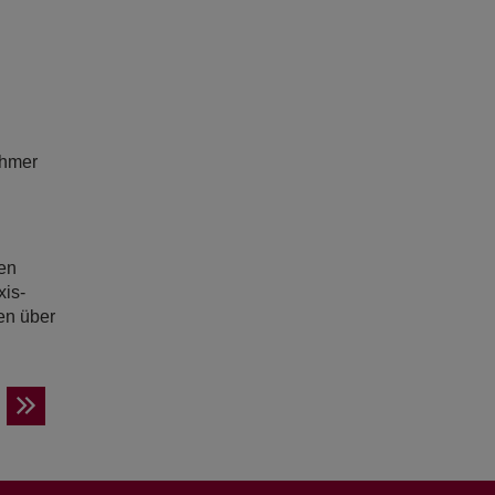
ehmer
en
xis-
en über