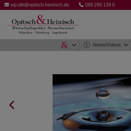
wp.stb@opitsch-heinisch.de
089 290 139 0
Direkt
1
News/Videos
zum
Inhalt