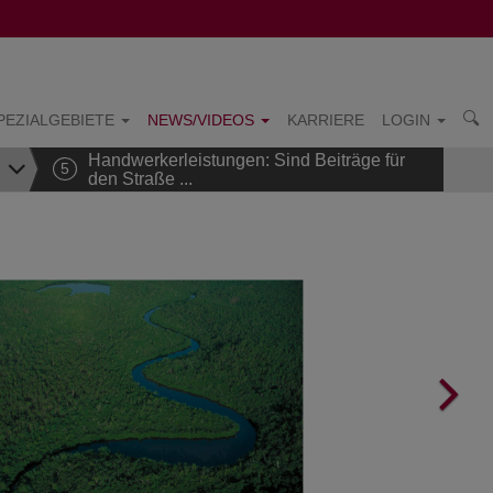
PEZIALGEBIETE
NEWS/VIDEOS
KARRIERE
LOGIN
Handwerkerleistungen: Sind Beiträge für
5
den Straße ...