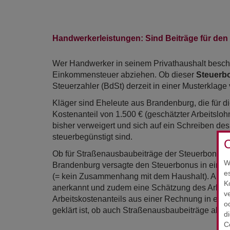
Handwerkerleistungen: Sind Beiträge für de
Wer Handwerker in seinem Privathaushalt beschäft
Einkommensteuer abziehen. Ob dieser
Steuerbo
Steuerzahler (BdSt) derzeit in einer Musterklag
Kläger sind Eheleute aus Brandenburg, die für 
Kostenanteil von 1.500 € (geschätzter Arbeitslo
bisher verweigert und sich auf ein Schreiben d
steuerbegünstigt sind.
C
Ob für Straßenausbaubeiträge der Steuerbonus gi
W
Brandenburg versagte den Steuerbonus in einem
e
(= kein Zusammenhang mit dem Haushalt). Ande
K
anerkannt und zudem eine Schätzung des Arbeits
v
Arbeitskostenanteils aus einer Rechnung in ein
o
geklärt ist, ob auch Straßenausbaubeiträge abzie
d
C