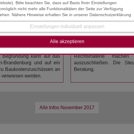
ebsite). Bitte beachten Sie, dass auf Basis Ihrer Einstellungen
omöglich nicht mehr alle Funktionalitäten der Seite zur Verfügung
tehen. Nähere Hinweise erhalten Sie in unserer Datenschutzerklärung.
HAFTUNGSAUSSCHL
Einstellungen individuell anpassen
STAND : OKTOBER / NOV
sten für den Straßenausbau
Alle akzeptieren
ltend zu machen. Sollte das
Der Inhalt der Steuerinform
 Einspruch eingelegt und ein
erstellt worden. Die K
r Begründung kann auf das
Rechtsmaterie mache
n-Brandenburg und auf ein
auszuschließen. Die Steue
 zu Baukostenzuschüssen an
Beratung.
6) verwiesen werden.
Alle Infos
November 2017