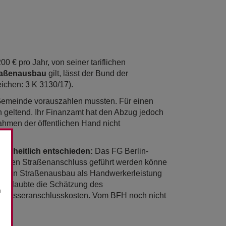
 € pro Jahr, von seiner tariflichen
traßenausbau
gilt, lässt der Bund der
eichen: 3 K 3130/17).
 Gemeinde vorauszahlen mussten. Für einen
n geltend. Ihr Finanzamt hat den Abzug jedoch
ahmen der öffentlichen Hand nicht
einheitlich entschieden:
Das FG Berlin-
 einen Straßenanschluss geführt werden könne
r den Straßenausbau als Handwerkerleistung
) erlaubte die Schätzung des
n
von Wasseranschlusskosten. Vom BFH noch nicht