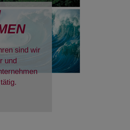
H
MEN
hren sind wir
er und
Unternehmen
tätig.