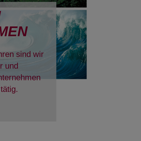
H
MEN
hren sind wir
er und
Unternehmen
tätig.