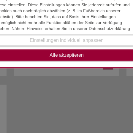
iese einstellen. Diese Einstellungen können Sie jederzeit aufrufen und
ookies auch nachträglich abwählen (z. B. im Fußbereich unserer
ebsite). Bitte beachten Sie, dass auf Basis Ihrer Einstellungen
omöglich nicht mehr alle Funktionalitäten der Seite zur Verfügung
UN­SE­RE TEAMS
tehen. Nähere Hinweise erhalten Sie in unserer Datenschutzerklärung.
Unsere Mitarbeiter, Steuerberater,
Einstellungen individuell anpassen
Wirtschaftsprüfer beraten Sie gerne.
Alle akzeptieren