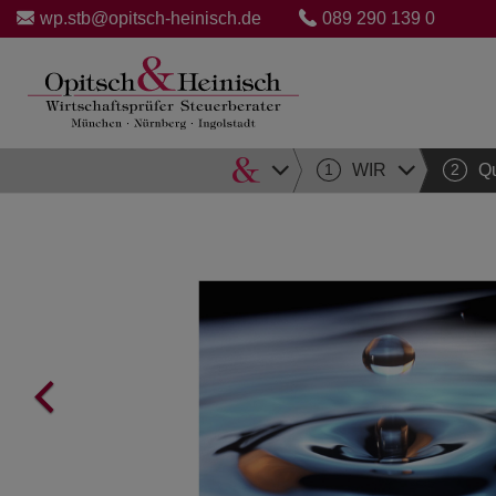
wp.stb@opitsch-heinisch.de
089 290 139 0
Direkt
1
WIR
2
Qu
zum
Inhalt