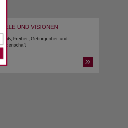
ZIELE UND VI­SIO­NEN
Spaß, Freiheit, Geborgenheit und
Leidenschaft