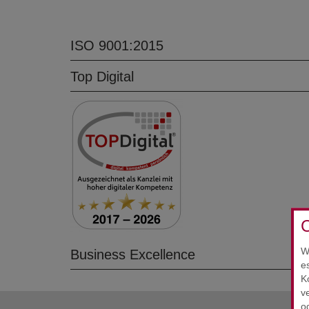
ISO 9001:2015
Top Digital
C
W
Business Excellence
e
K
v
o