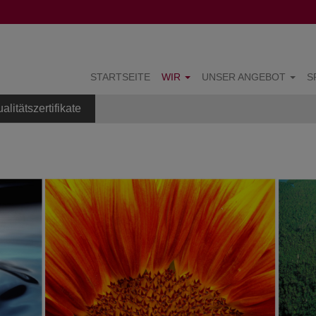
STARTSEITE
WIR
UNSER ANGEBOT
S
alitätszertifikate