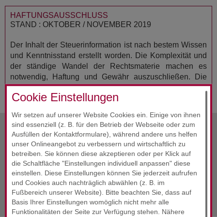
HAFTUNGSAUSSCHLUSS
STAND : OKTOBER / NOVEMBER 2019
Der Inhalt der Steuerinformation ist nach bestem Wissen
und Kenntnisstand erstellt worden. Die Komplexität und
der ständige Wandel der Rechtsmaterie machen es
notwendig, Haftung und Gewähr auszuschließen. Die
Steuerinformation ersetzt nicht die individuelle Beratung.
Cookie Einstellungen
Wir setzen auf unserer Website Cookies ein. Einige von ihnen
sind essenziell (z. B. für den Betrieb der Webseite oder zum
Ausfüllen der Kontaktformulare), während andere uns helfen
vorherige Info
November 2019
unser Onlineangebot zu verbessern und wirtschaftlich zu
betreiben. Sie können diese akzeptieren oder per Klick auf
Alle Infos
November 2019
die Schaltfläche "Einstellungen individuell anpassen" diese
einstellen. Diese Einstellungen können Sie jederzeit aufrufen
und Cookies auch nachträglich abwählen (z. B. im
nächste Info
November 2019
Fußbereich unserer Website). Bitte beachten Sie, dass auf
Basis Ihrer Einstellungen womöglich nicht mehr alle
Funktionalitäten der Seite zur Verfügung stehen. Nähere