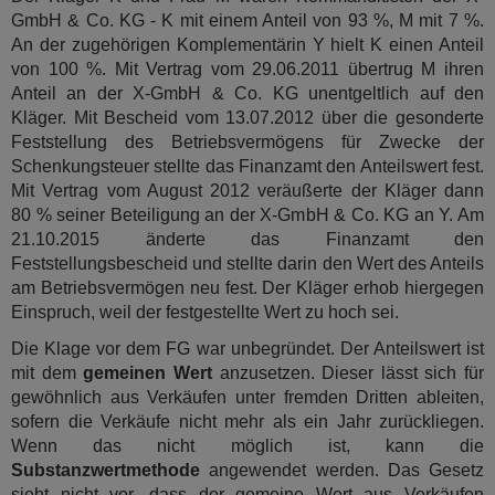
GmbH & Co. KG - K mit einem Anteil von 93 %, M mit 7 %.
An der zugehörigen Komplementärin Y hielt K einen Anteil
von 100 %. Mit Vertrag vom 29.06.2011 übertrug M ihren
Anteil an der X-GmbH & Co. KG unentgeltlich auf den
Kläger. Mit Bescheid vom 13.07.2012 über die gesonderte
Feststellung des Betriebsvermögens für Zwecke der
Schenkungsteuer stellte das Finanzamt den Anteilswert fest.
Mit Vertrag vom August 2012 veräußerte der Kläger dann
80 % seiner Beteiligung an der X-GmbH & Co. KG an Y. Am
21.10.2015 änderte das Finanzamt den
Feststellungsbescheid und stellte darin den Wert des Anteils
am Betriebsvermögen neu fest. Der Kläger erhob hiergegen
Einspruch, weil der festgestellte Wert zu hoch sei.
Die Klage vor dem FG war unbegründet. Der Anteilswert ist
mit dem
gemeinen Wert
anzusetzen. Dieser lässt sich für
gewöhnlich aus Verkäufen unter fremden Dritten ableiten,
sofern die Verkäufe nicht mehr als ein Jahr zurückliegen.
Wenn das nicht möglich ist, kann die
Substanzwertmethode
angewendet werden. Das Gesetz
sieht nicht vor, dass der gemeine Wert aus Verkäufen