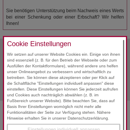
Sie benötigen Unterstützung beim Nachweis eines Werts
bei einer Schenkung oder einer Erbschaft? Wir helfen
Ihnen!
Cookie Einstellungen
vorherige Info
September 2022
Wir setzen auf unserer Website Cookies ein. Einige von ihnen
sind essenziell (z. B. für den Betrieb der Webseite oder zum
Ausfüllen der Kontaktformulare), während andere uns helfen
Alle Infos
September 2022
unser Onlineangebot zu verbessern und wirtschaftlich zu
betreiben. Sie können diese akzeptieren oder per Klick auf
nächste Info
September 2022
die Schaltfläche "Einstellungen individuell anpassen" diese
einstellen. Diese Einstellungen können Sie jederzeit aufrufen
und Cookies auch nachträglich abwählen (z. B. im
Fußbereich unserer Website). Bitte beachten Sie, dass auf
Basis Ihrer Einstellungen womöglich nicht mehr alle
Funktionalitäten der Seite zur Verfügung stehen. Nähere
SERVICES & ENGAGEMENT
Hinweise erhalten Sie in unserer Datenschutzerklärung.
Einstellungen individuell anpassen