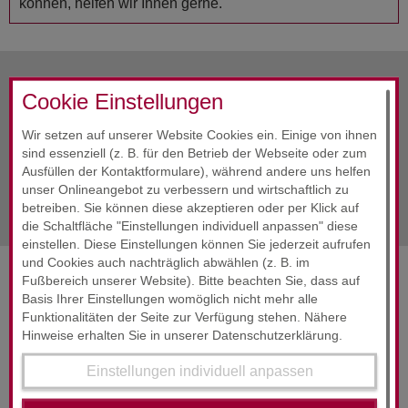
können, helfen wir Ihnen gerne.
Cookie Einstellungen
vorherige Info
September 2020
Wir setzen auf unserer Website Cookies ein. Einige von ihnen
Alle Infos
September 2020
sind essenziell (z. B. für den Betrieb der Webseite oder zum
Ausfüllen der Kontaktformulare), während andere uns helfen
nächste Info
September 2020
unser Onlineangebot zu verbessern und wirtschaftlich zu
betreiben. Sie können diese akzeptieren oder per Klick auf
die Schaltfläche "Einstellungen individuell anpassen" diese
einstellen. Diese Einstellungen können Sie jederzeit aufrufen
und Cookies auch nachträglich abwählen (z. B. im
Fußbereich unserer Website). Bitte beachten Sie, dass auf
SERVICES & ENGAGEMENT
Basis Ihrer Einstellungen womöglich nicht mehr alle
Funktionalitäten der Seite zur Verfügung stehen. Nähere
Hinweise erhalten Sie in unserer Datenschutzerklärung.
Einstellungen individuell anpassen