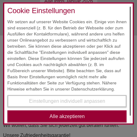
Alle Infos
Januar 2026
Cookie Einstellungen
nächste Info
Januar 2026
Wir setzen auf unserer Website Cookies ein. Einige von ihnen
sind essenziell (z. B. für den Betrieb der Webseite oder zum
Ausfüllen der Kontaktformulare), während andere uns helfen
unser Onlineangebot zu verbessern und wirtschaftlich zu
betreiben. Sie können diese akzeptieren oder per Klick auf
SERVICES & ENGAGEMENT
die Schaltfläche "Einstellungen individuell anpassen" diese
einstellen. Diese Einstellungen können Sie jederzeit aufrufen
und Cookies auch nachträglich abwählen (z. B. im
Fußbereich unserer Website). Bitte beachten Sie, dass auf
Basis Ihrer Einstellungen womöglich nicht mehr alle
Funktionalitäten der Seite zur Verfügung stehen. Nähere
Hinweise erhalten Sie in unserer Datenschutzerklärung.
RUND­UM-SORG­LOS-PAKET
Einstellungen individuell anpassen
24-Stunden-Service
Alle akzeptieren
Wir wollen, dass Sie sich jederzeit gut beraten fühlen.
Unsere Zufriedenheitsgarantie!