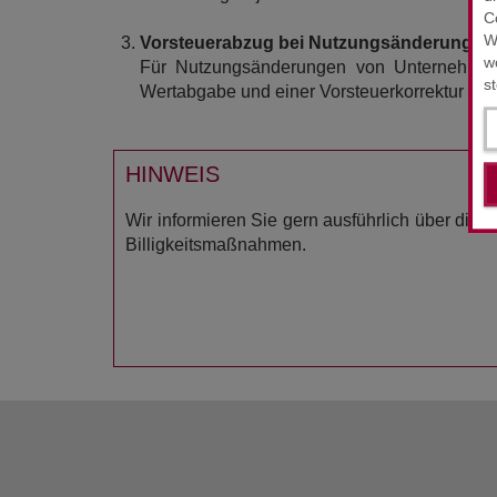
C
W
Vorsteuerabzug bei Nutzungsänderung
w
Für Nutzungsänderungen von Unternehmen d
s
Wertabgabe und einer Vorsteuerkorrektur abg
HINWEIS
Wir informieren Sie gern ausführlich über die 
Billigkeitsmaßnahmen.