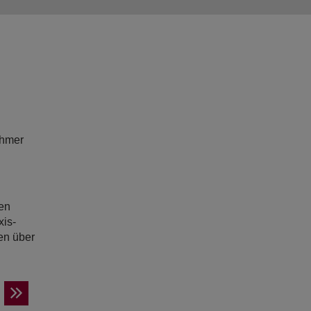
ehmer
en
xis-
en über