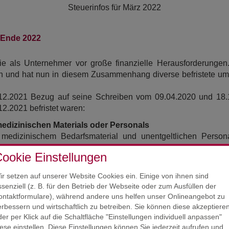
Steuerinfos für
März 2022
s Ende 2022
Sie als Unternehmer vor große finanzielle Herausforderungen
gen und hat nun in diesem Zusammenhang diverse befristete um
.2021 Bezug auf seine Schreiben vom 09.04.2020 und 18.1
2.2021 befristet waren:
medizinischen Materials oder Personals
n medizinischem Bedarfsmaterial und unentgeltlichen Perso
erzichtbaren Einsatz zur Bewältigung der Corona-Krise leisten
ookie Einstellungen
 unentgeltlichen Wertabgabe ab.
ir setzen auf unserer Website Cookies ein. Einige von ihnen sind
ungen von Sachmitteln und Räumen sowie von Arbeitnehmer
ssenziell (z. B. für den Betrieb der Webseite oder zum Ausfüllen der
on Sachmitteln und Räumen sowie von Arbeitnehmern si
ontaktformulare), während andere uns helfen unser Onlineangebot zu
sätze der steuerbegünstigten Einrichtungen untereinander um
erbessern und wirtschaftlich zu betreiben. Sie können diese akzeptiere
ungen, deren Umsätze nach der gleichen Vorschrift steuerbef
der per Klick auf die Schaltfläche "Einstellungen individuell anpassen"
iese einstellen. Diese Einstellungen können Sie jederzeit aufrufen und