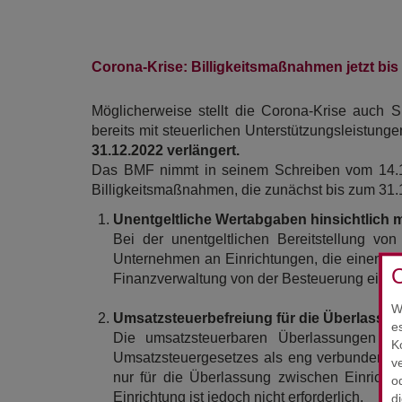
Corona-Krise: Billigkeitsmaßnahmen jetzt bi
Möglicherweise stellt die Corona-Krise auch 
bereits mit steuerlichen Unterstützungsleistun
31.12.2022 verlängert.
Das BMF nimmt in seinem Schreiben vom 14.12
Billigkeitsmaßnahmen, die zunächst bis zum 31.1
Unentgeltliche Wertabgaben hinsichtlich 
Bei der unentgeltlichen Bereitstellung vo
Unternehmen an Einrichtungen, die einen unv
C
Finanzverwaltung von der Besteuerung einer
W
Umsatzsteuerbefreiung für die Überlass
e
Die umsatzsteuerbaren Überlassungen v
K
Umsatzsteuergesetzes als eng verbundene Um
v
nur für die Überlassung zwischen Einricht
o
Einrichtung ist jedoch nicht erforderlich.
d