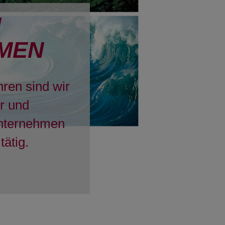
H
MEN
hren sind wir
er und
Unternehmen
tätig.