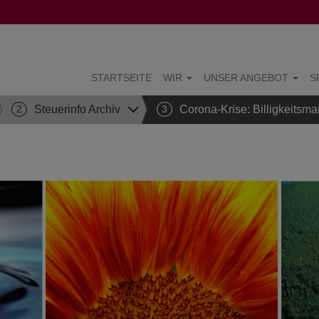
STARTSEITE
WIR
UNSER ANGEBOT
S
2
Steuerinfo Archiv
3
Corona-Krise: Billigkeitsma