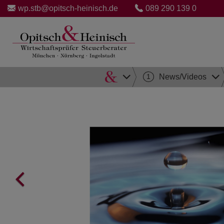
wp.stb@opitsch-heinisch.de
089 290 139 0
Direkt
1
News/Videos
zum
Inhalt