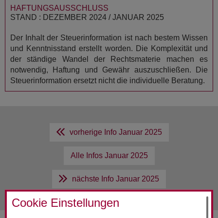
HAFTUNGSAUSSCHLUSS
STAND : DEZEMBER 2024 / JANUAR 2025
Der Inhalt der Steuerinformation ist nach bestem Wissen
und Kenntnisstand erstellt worden. Die Komplexität und
der ständige Wandel der Rechtsmaterie machen es
notwendig, Haftung und Gewähr auszuschließen. Die
Steuerinformation ersetzt nicht die individuelle Beratung.
vorherige Info
Januar 2025
Alle Infos
Januar 2025
nächste Info
Januar 2025
Cookie Einstellungen