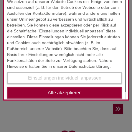
Wir setzen auf unserer Website Cookies ein. Einige von ihnen
sind essenziell (z. B. für den Betrieb der Webseite oder zum
SERVICES & ENGAGEMENT
Ausfüllen der Kontaktformulare), während andere uns helfen
unser Onlineangebot zu verbessern und wirtschaftlich zu
betreiben. Sie können diese akzeptieren oder per Klick auf
die Schaltfläche "Einstellungen individuell anpassen" diese
einstellen. Diese Einstellungen können Sie jederzeit aufrufen
und Cookies auch nachträglich abwählen (z. B. im
Fußbereich unserer Website). Bitte beachten Sie, dass auf
Basis Ihrer Einstellungen womöglich nicht mehr alle
RUND­UM-SORG­LOS-PAKET
Funktionalitäten der Seite zur Verfügung stehen. Nähere
24-Stunden-Service
Hinweise erhalten Sie in unserer Datenschutzerklärung.
Einstellungen individuell anpassen
Wir wollen, dass Sie sich jederzeit gut beraten fühlen.
Unsere Zufriedenheitsgarantie!
Alle akzeptieren