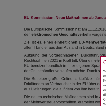
EU-Kommission: Neue Maßnahmen ab Janua
Die Europäische Kommission hat am 11.12.201
den
elektronischen Geschäftsverkehr
vorgeste
Ziel ist es, einen
einheitlichen EU-Mehrwerts
allem Händler aus dem Ausland in Deutschland st
Aufgrund der vorgeschlagenen Durchführung
Rechtsrahmen 2021 in Kraft tritt. Über ein
elektr
C
EU benutzerfreundlich in ihrer eigenen Sprache 
der Onlinehändler verkaufen möchte. Damit soll
W
e
Die Betreiber großer Onlinemarktplätze müsse
K
Drittländern an Verbraucher in der EU über deren
v
aus Lieferungen, die auf dem von ihm bereitgeste
o
d
Die neuen technischen Maßnahmen sind in Absti
C
der Mehrwertsteuervorschriften, erarbeitet wor
W