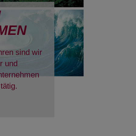
H
MEN
hren sind wir
er und
Unternehmen
tätig.