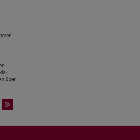
ehmer
en
xis-
en über