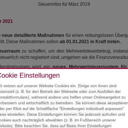
Steuerinfos für
März 2019
r 2021
8
neue detaillierte Maßnahmen
für einen reibungslosen Überga
llt. Diese Maßnahmen sollen
ab 01.01.2021 in Kraft treten.
teuerraum
zu schaffen, um den Mehrwertsteuerbetrug, insbe
euerlich nicht registriert sind, umgehen sie die Finanzverwalt
sbestimmungen wird ein
neues Mehrwertsteuersystem für
onisches Unternehmerportal
für die Mehrwertsteuer können On
ookie Einstellungen
nachkommen. Andernfalls wäre eine Mehrwertsteuerregistrierun
 eines der größten Hindernisse für Kleinunternehmen beim gren
ir setzen auf unserer Website Cookies ein. Einige von ihnen sind
ssenziell (z. B. für den Betrieb der Webseite oder zum Ausfüllen der
n ab Januar 2021 dafür Sorge tragen, dass die Mehrwertst
ontaktformulare), während andere uns helfen unser Onlineangebot zu
 Plattform verkauft werden, abgeführt wird. Der
Marktplatzbetr
erbessern und wirtschaftlich zu betreiben. Sie können diese akzeptiere
llten Marktplatz begründet worden sind.
der per Klick auf die Schaltfläche "Einstellungen individuell anpassen"
iese einstellen. Diese Einstellungen können Sie jederzeit aufrufen und
mmung mit den Onlineplattformen selbst und den Behörden de
ookies auch nachträglich abwählen (z. B. im Fußbereich unserer
den. Zum einen soll der Umsatzsteuerbetrug im Onlinehandel e
ebsite). Bitte beachten Sie, dass auf Basis Ihrer Einstellungen