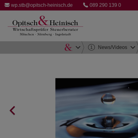
wp.stb@opitsch-heinisch.de
089 290 139 0
Direkt
1
News/Videos
zum
Inhalt