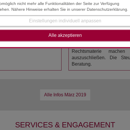
lastet werden und sich weiter auf ihr Kerngeschäft konzentriere
omöglich nicht mehr alle Funktionalitäten der Seite zur Verfügung
tehen. Nähere Hinweise erhalten Sie in unserer Datenschutzerklärung.
HAFTUNGSAUSSCHL
Einstellungen individuell anpassen
STAND : FEBRUAR / MÄRZ
Mitgliedstaaten im EU-Rat
Alle akzeptieren
rlament zur Konsultation
Der Inhalt der Steuerinform
erstellt worden. Die K
Rechtsmaterie mache
auszuschließen. Die Steue
Beratung.
Alle Infos
März 2019
SERVICES & ENGAGEMENT