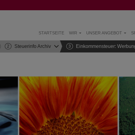
STARTSEITE
WIR
UNSER ANGEBOT
S
2
Steuerinfo Archiv
3
Einkommensteuer: Werbungs