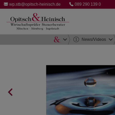
wp.stb@opitsch-heinisch.de
089 290 139 0
Direkt
1
News/Videos
zum
Inhalt