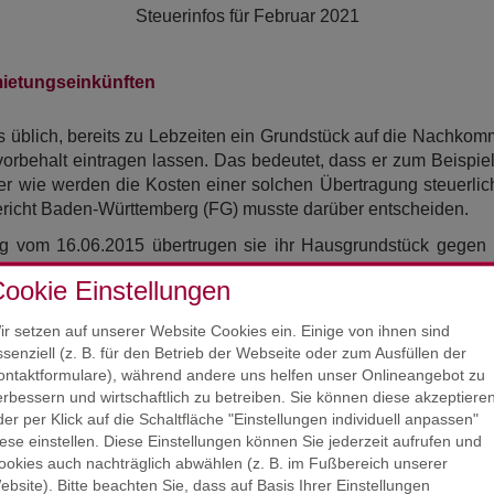
Steuerinfos für
Februar 2021
ietungseinkünften
üblich, bereits zu Lebzeiten ein Grundstück auf die Nachkomm
orbehalt eintragen lassen. Das bedeutet, dass er zum Beispi
ber wie werden die Kosten einer solchen Übertragung steuerlic
richt Baden-Württemberg (FG) musste darüber entscheiden.
trag vom 16.06.2015 übertrugen sie ihr Hausgrundstück gegen
gelung, wer die Grunderwerbsteuer im Innenverhältnis tragen s
ookie Einstellungen
. Allerdings wurde diese ebenso wie die Notarkosten von den
us Vermietung und Verpachtung geltend. Das Finanzamt lehnte
ir setzen auf unserer Website Cookies ein. Einige von ihnen sind
d nicht durch die Einräumung des Nießbrauchsrechts entstand
ssenziell (z. B. für den Betrieb der Webseite oder zum Ausfüllen der
ontaktformulare), während andere uns helfen unser Onlineangebot zu
erbungskosten sind Aufwendungen, die zum Erwerb, zur Sicheru
erbessern und wirtschaftlich zu betreiben. Sie können diese akzeptiere
ch die sie veranlasst sind. Die
Grunderwerbsteuer
stellt aller
der per Klick auf die Schaltfläche "Einstellungen individuell anpassen"
fen haben,
das Grundstück im Wege der vorweggenommene
iese einstellen. Diese Einstellungen können Sie jederzeit aufrufen und
rrechtlich irrelevanten Privatsphäre. Somit stehen damit ve
ookies auch nachträglich abwählen (z. B. im Fußbereich unserer
ch ein wirtschaftlicher Zusammenhang der gezahlten Grunder
ebsite). Bitte beachten Sie, dass auf Basis Ihrer Einstellungen