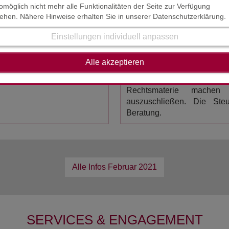
inie getätigt, um steuerpflichtige Einnahmen zu erzielen.
omöglich nicht mehr alle Funktionalitäten der Seite zur Verfügung
tehen. Nähere Hinweise erhalten Sie in unserer Datenschutzerklärung.
HAFTUNGSAUSSCHL
Einstellungen individuell anpassen
STAND : JANUAR / FEBRU
rage aufwerfen. Wir können
Alle akzeptieren
Der Inhalt der Steuerinform
erstellt worden. Die K
Rechtsmaterie mache
auszuschließen. Die Steue
Beratung.
Alle Infos
Februar 2021
SERVICES & ENGAGEMENT