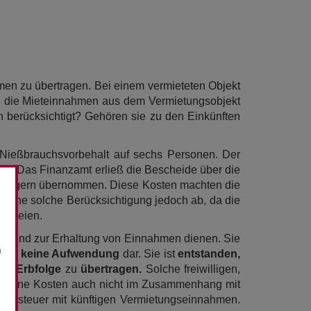
en zu übertragen. Bei einem vermieteten Objekt
el die Mieteinnahmen aus dem Vermietungsobjekt
h berücksichtigt? Gehören sie zu den Einkünften
 Nießbrauchsvorbehalt auf sechs Personen. Der
oll. Das Finanzamt erließ die Bescheide über die
 Klägern übernommen. Diese Kosten machten die
 eine solche Berücksichtigung jedoch ab, da die
en seien.
ng und zur Erhaltung von Einnahmen dienen. Sie
n
dings
keine Aufwendung
dar. Sie ist
entstanden,
n Erbfolge
zu
übertragen.
Solche freiwilligen,
rbundene Kosten auch nicht im Zusammenhang mit
werbsteuer mit künftigen Vermietungseinnahmen.