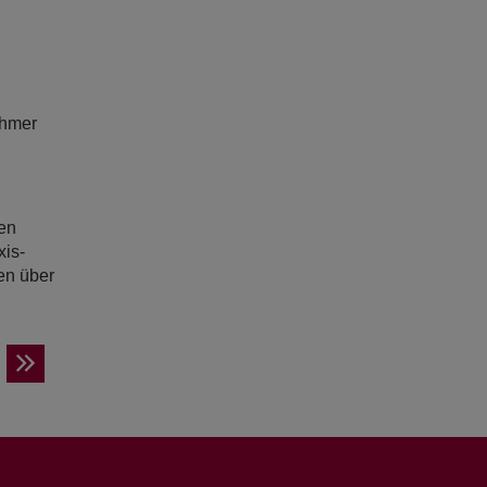
ehmer
en
xis-
en über