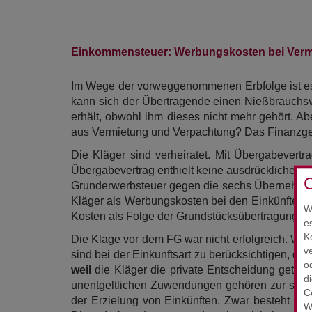
Einkommensteuer: Werbungskosten bei Verm
Im Wege der vorweggenommenen Erbfolge ist es 
kann sich der Übertragende einen Nießbrauchsv
erhält, obwohl ihm dieses nicht mehr gehört. A
aus Vermietung und Verpachtung? Das Finanzge
Die Kläger sind verheiratet. Mit Übergabever
Übergabevertrag enthielt keine ausdrückliche Re
C
Grunderwerbsteuer gegen die sechs Übernehmer
Kläger als Werbungskosten bei den Einkünften a
W
Kosten als Folge der Grundstücksübertragung un
e
K
Die Klage vor dem FG war nicht erfolgreich. W
v
sind bei der Einkunftsart zu berücksichtigen, dur
o
weil
die Kläger die private Entscheidung getrof
d
unentgeltlichen Zuwendungen gehören zur steue
C
der Erzielung von Einkünften. Zwar besteht au
W