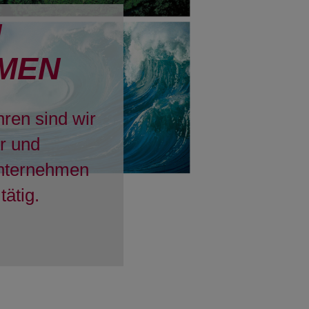
H
MEN
hren sind wir
er und
Unternehmen
tätig.