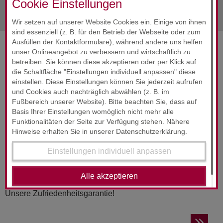
Cookie Einstellungen
Wir setzen auf unserer Website Cookies ein. Einige von ihnen
sind essenziell (z. B. für den Betrieb der Webseite oder zum
Ausfüllen der Kontaktformulare), während andere uns helfen
unser Onlineangebot zu verbessern und wirtschaftlich zu
SERVICES & ENGAGEMENT
betreiben. Sie können diese akzeptieren oder per Klick auf
die Schaltfläche "Einstellungen individuell anpassen" diese
einstellen. Diese Einstellungen können Sie jederzeit aufrufen
und Cookies auch nachträglich abwählen (z. B. im
Fußbereich unserer Website). Bitte beachten Sie, dass auf
Basis Ihrer Einstellungen womöglich nicht mehr alle
Funktionalitäten der Seite zur Verfügung stehen. Nähere
Hinweise erhalten Sie in unserer Datenschutzerklärung.
RUND­UM-SORG­LOS-PAKET
24-Stunden-Service
Einstellungen individuell anpassen
Alle akzeptieren
Wir wollen, dass Sie sich jederzeit gut beraten fühlen.
Unsere Zufriedenheitsgarantie!