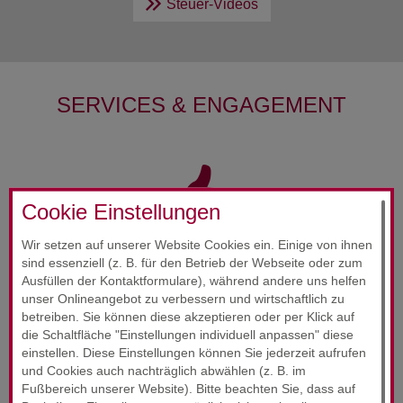
Steuer-Videos
SERVICES & ENGAGEMENT
Cookie Einstellungen
Wir setzen auf unserer Website Cookies ein. Einige von ihnen
RUND­UM-SORG­LOS-PAKET
sind essenziell (z. B. für den Betrieb der Webseite oder zum
24-Stunden-Service
Ausfüllen der Kontaktformulare), während andere uns helfen
unser Onlineangebot zu verbessern und wirtschaftlich zu
betreiben. Sie können diese akzeptieren oder per Klick auf
Wir wollen, dass Sie sich jederzeit gut beraten fühlen.
die Schaltfläche "Einstellungen individuell anpassen" diese
einstellen. Diese Einstellungen können Sie jederzeit aufrufen
Unsere Zufriedenheitsgarantie!
und Cookies auch nachträglich abwählen (z. B. im
Fußbereich unserer Website). Bitte beachten Sie, dass auf