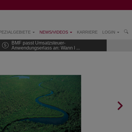
PEZIALGEBIETE
NEWS/VIDEOS
KARRIERE
LOGIN
BMF passt Umsatzsteuer-
5
Anwendungserlass an: Wann l ...