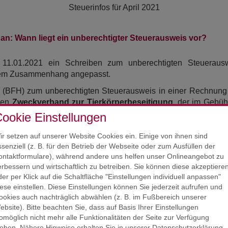
Steuerinfos für
April 2021
: Wann liegt ein unberechtigter Steuerausweis vor?
 11.01.2021 ein Schreiben zum unberechtigten Steueraus
sem Zusammenhang angepasst.
f (BFH) zum unberechtigten Steuerausweis in einer Rechnung 
chen
Zweckverband zur Tierkörperbeseitigung,
der im Gebühr
dem Steuerbetrag ausgewiesen hatte. Der BFH kam zu dem Ergeb
ookie Einstellungen
ir setzen auf unserer Website Cookies ein. Einige von ihnen sind
f die BFH-Rechtsprechung Bezug und stellt klar, dass die erte
ssenziell (z. B. für den Betrieb der Webseite oder zum Ausfüllen der
le
aufweisen müsse. Ein unberechtigter Steuerausweis in ei
ontaktformulare), während andere uns helfen unser Onlineangebot zu
rmeintlichen) Leistungsempfänger, eine Leistungsbeschr
erbessern und wirtschaftlich zu betreiben. Sie können diese akzeptiere
der per Klick auf die Schaltfläche "Einstellungen individuell anpassen"
iese einstellen. Diese Einstellungen können Sie jederzeit aufrufen und
ookies auch nachträglich abwählen (z. B. im Fußbereich unserer
HAFTUNGSAUSSCHL
ebsite). Bitte beachten Sie, dass auf Basis Ihrer Einstellungen
omöglich nicht mehr alle Funktionalitäten der Seite zur Verfügung
STAND : MÄRZ / APRIL 20
tehen. Nähere Hinweise erhalten Sie in unserer Datenschutzerklärung.