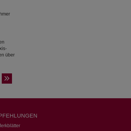
ehmer
en
xis-
en über
PFEHLUNGEN
erkblätter