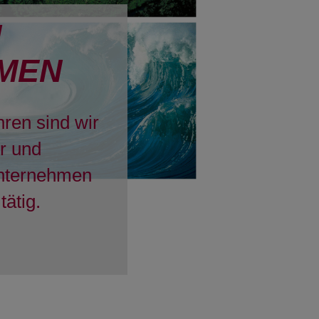
H
MEN
hren sind wir
er und
Unternehmen
tätig.