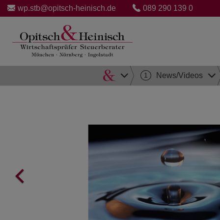
wp.stb@opitsch-heinisch.de
089 290 139 0
Direkt
1
News/Videos
zum
Inhalt