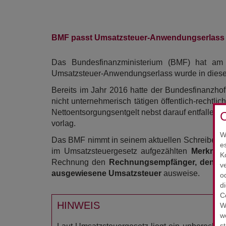
BMF passt Umsatzsteuer-Anwendungserlass an
Das Bundesfinanzministerium (BMF) hat am
Umsatzsteuer-Anwendungserlass wurde in die
Bereits im Jahr 2016 hatte der Bundesfinanzho
nicht unternehmerisch tätigen öffentlich-rechtli
Nettoentsorgungsentgelt nebst darauf entfallen
C
vorlag.
W
Das BMF nimmt in seinem aktuellen Schreiben au
e
im Umsatzsteuergesetz aufgezählten
Merkma
K
Rechnung den
Rechnungsempfänger, den (ve
v
ausgewiesene Umsatzsteuer
ausweise.
o
d
C
HINWEIS
W
w
s