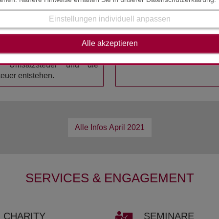
ter Steuerausweis vor, wenn
 gesondert ausweist, obwohl
Der Inhalt der Steuerinform
Einstellungen individuell anpassen
igt ist, mit der Folge, dass
erstellt worden. Die K
teuerbetrag schuldet. Ziel
Rechtsmaterie mache
msatzsteueraufkommen zu
auszuschließen. Die Steue
Alle akzeptieren
n Scheinrechnungen bzw.
Beratung.
r Umsatzsteuer und die
euer entstehen.
Alle Infos
April 2021
SERVICES & ENGAGEMENT
CHA­RI­TY
SE­MI­NA­RE