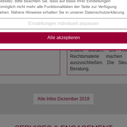
ebsite). Bitte beachten Sie, dass auf Basis Ihrer Einstellungen
omöglich nicht mehr alle Funktionalitäten der Seite zur Verfügung
 Ratenkauf oder Mietkauf wäre es tatsächlich erst im Zeitpunk
tehen. Nähere Hinweise erhalten Sie in unserer Datenschutzerklärung.
Einstellungen individuell anpassen
HAFTUNGSAUSSCHL
STAND : NOVEMBER / DE
d unsicher hinsichtlich der
Alle akzeptieren
r Sie zu diesem Thema.
Der Inhalt der Steuerinform
erstellt worden. Die K
Rechtsmaterie mache
auszuschließen. Die Steue
Beratung.
Alle Infos
Dezember 2018