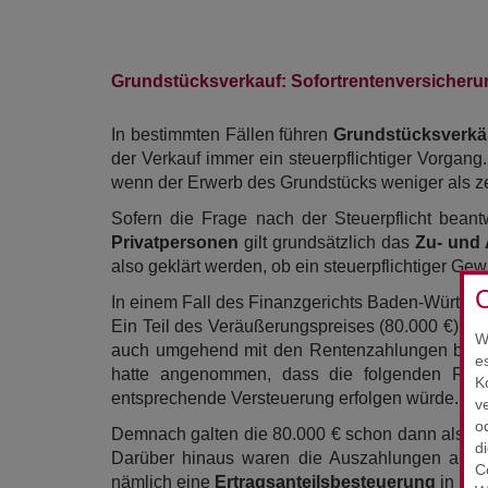
Grundstücksverkauf: Sofortrentenversicherun
In bestimmten Fällen führen
Grundstücksverk
der Verkauf immer ein steuerpflichtiger Vorgang
wenn der Erwerb des Grundstücks weniger als ze
Sofern die Frage nach der Steuerpflicht bean
Privatpersonen
gilt grundsätzlich das
Zu- und 
also geklärt werden, ob ein steuerpflichtiger Gew
C
In einem Fall des Finanzgerichts Baden-Württemb
Ein Teil des Veräußerungspreises (80.000 €) wu
W
auch umgehend mit den Rentenzahlungen begann.
e
hatte angenommen, dass die folgenden Rent
K
entsprechende Versteuerung erfolgen würde. Das
v
o
Demnach galten die 80.000 € schon dann als zug
d
Darüber hinaus waren die Auszahlungen aus der
C
nämlich eine
Ertragsanteilsbesteuerung
in Höh