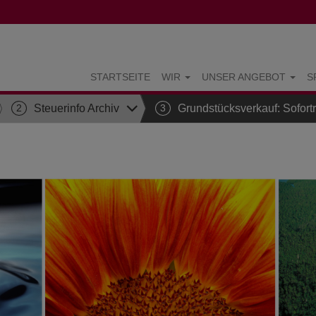
STARTSEITE
WIR
UNSER ANGEBOT
S
2
Steuerinfo Archiv
3
Grundstücksverkauf: Sofortr