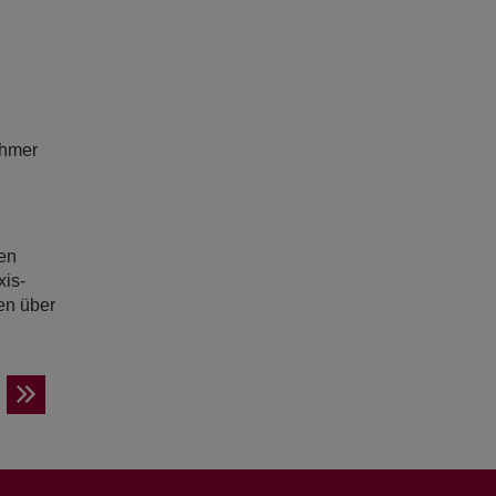
ehmer
en
xis-
en über