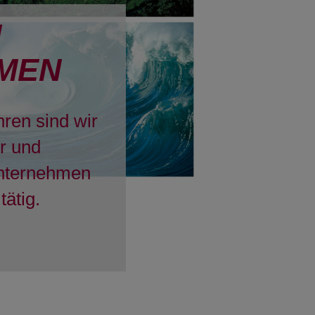
H
MEN
hren sind wir
er und
Unternehmen
tätig.