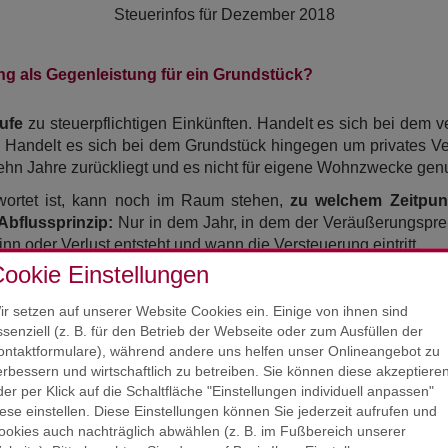
Steuerinfos für
Dezember 2018
g als Gegenleistung für ein Grundstück?
äufe
zu steuerpflichtigen Einkünften. Handelt es sich bei dem 
. Handelt es sich bei dem Grundstück hingegen um privates Ver
hn Jahre zurückliegt und es nicht für eigene Wohnzwecke genu
twortet ist, kann noch im Raum stehen,
zu welchem Zeitpu
Abflussprinzip:
Nur in dem Jahr, in dem der Veräußerungsprei
inn oder Verlust entsteht und wann die Versteuerung eintritt.
ookie Einstellungen
erg (FG) veräußerte eine Privatperson ihre erst ein Jahr zuvor 
rde jedoch nicht an den Veräußerer ausgezahlt, sondern floss 
ir setzen auf unserer Website Cookies ein. Einige von ihnen sind
 Diese Gestaltung entpuppte sich allerdings letzten Endes al
ssenziell (z. B. für den Betrieb der Webseite oder zum Ausfüllen der
enzahlungen zum Veräußerungspreis hinzugerechnet würd
ontaktformulare), während andere uns helfen unser Onlineangebot zu
 FG folgte allerdings der Auffassung des Finanzamts.
erbessern und wirtschaftlich zu betreiben. Sie können diese akzeptiere
der per Klick auf die Schaltfläche "Einstellungen individuell anpassen"
eflossen und waren daher auch dann steuerpflichtig, als die
E
iese einstellen. Diese Einstellungen können Sie jederzeit aufrufen und
 Rentenversicherung noch einmal extra steuerpflichtig. In d
ookies auch nachträglich abwählen (z. B. im Fußbereich unserer
e von im Streitfall 28 % der Auszahlungen.