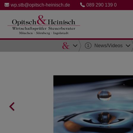
wp.stb@opitsch-heinisch.de
089 290 139 0
Direkt
1
News/Videos
zum
Inhalt