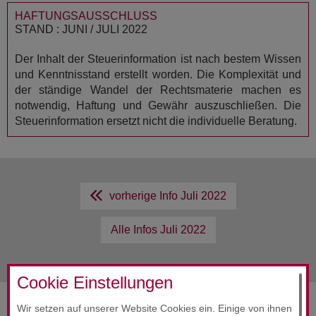
HAFTUNGSAUSSCHLUSS
STAND : JUNI / JULI 2022
Der Inhalt der Steuerinformation ist nach bestem Wissen
und Kenntnisstand erstellt worden. Die Komplexität und
der ständige Wandel der Rechtsmaterie machen es
notwendig, Haftung und Gewähr auszuschließen. Die
Steuerinformation ersetzt nicht die individuelle Beratung.
vorherige Info
Juli 2022
Alle Infos
Juli 2022
Cookie Einstellungen
Wir setzen auf unserer Website Cookies ein. Einige von ihnen
SERVICES & ENGAGEMENT