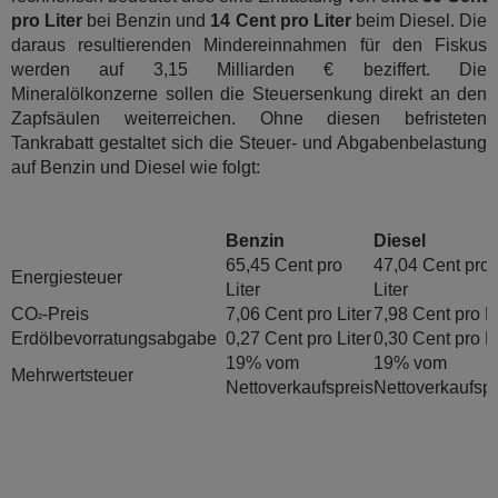
pro Liter
bei Benzin und
14 Cent pro Liter
beim Diesel. Die
daraus resultierenden Mindereinnahmen für den Fiskus
werden auf 3,15 Milliarden € beziffert. Die
Mineralölkonzerne sollen die Steuersenkung direkt an den
Zapfsäulen weiterreichen. Ohne diesen befristeten
Tankrabatt gestaltet sich die Steuer- und Abgabenbelastung
auf Benzin und Diesel wie folgt:
Benzin
Diesel
65,45 Cent pro
47,04 Cent pro
Energiesteuer
Liter
Liter
CO
-Preis
7,06 Cent pro Liter
7,98 Cent pro Li
²
Erdölbevorratungsabgabe
0,27 Cent pro Liter
0,30 Cent pro Li
19% vom
19% vom
Mehrwertsteuer
Nettoverkaufspreis
Nettoverkaufspr