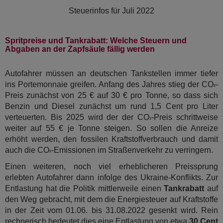
Steuerinfos für
Juli 2022
Spritpreise und Tankrabatt: Welche Steuern und
Abgaben an der Zapfsäule fällig werden
Autofahrer müssen an deutschen Tankstellen immer tiefer
ins Portemonnaie greifen. Anfang des Jahres stieg der CO
-
²
Preis zunächst von 25 € auf 30 € pro Tonne, so dass sich
Benzin und Diesel zunächst um rund 1,5 Cent pro Liter
verteuerten. Bis 2025 wird der der CO
-Preis schrittweise
²
weiter auf 55 € je Tonne steigen. So sollen die Anreize
erhöht werden, den fossilen Kraftstoffverbrauch und damit
auch die CO
-Emissionen im Straßenverkehr zu verringern.
²
Einen weiteren, noch viel erheblicheren Preissprung
erlebten Autofahrer dann infolge des Ukraine-Konflikts. Zur
Entlastung hat die Politik mittlerweile einen
Tankrabatt
auf
den Weg gebracht, mit dem die Energiesteuer auf Kraftstoffe
in der Zeit vom 01.06. bis 31.08.2022 gesenkt wird. Rein
rechnerisch bedeutet dies eine Entlastung von etwa
30 Cent