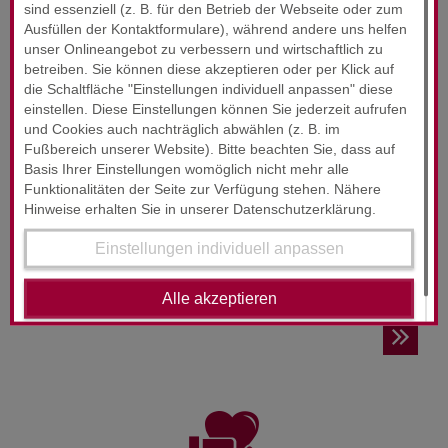
sind essenziell (z. B. für den Betrieb der Webseite oder zum
Ausfüllen der Kontaktformulare), während andere uns helfen
unser Onlineangebot zu verbessern und wirtschaftlich zu
betreiben. Sie können diese akzeptieren oder per Klick auf
die Schaltfläche "Einstellungen individuell anpassen" diese
einstellen. Diese Einstellungen können Sie jederzeit aufrufen
und Cookies auch nachträglich abwählen (z. B. im
Fußbereich unserer Website). Bitte beachten Sie, dass auf
RUND­UM-SORG­LOS-PAKET
Basis Ihrer Einstellungen womöglich nicht mehr alle
Funktionalitäten der Seite zur Verfügung stehen. Nähere
24-Stunden-Service
Hinweise erhalten Sie in unserer Datenschutzerklärung.
Wir wollen, dass Sie sich jederzeit gut beraten fühlen.
Einstellungen individuell anpassen
Unsere Zufriedenheitsgarantie!
Alle akzeptieren