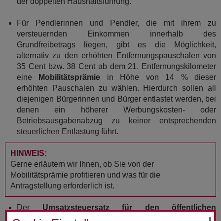
der doppelten Haushaltsführung.
Für Pendlerinnen und Pendler, die mit ihrem zu
versteuernden Einkommen innerhalb des
Grundfreibetrags liegen, gibt es die Möglichkeit,
alternativ zu den erhöhten Entfernungspauschalen von
35 Cent bzw. 38 Cent ab dem 21. Entfernungskilometer
eine
Mobilitätsprämie
in Höhe von 14 % dieser
erhöhten Pauschalen zu wählen. Hierdurch sollen all
diejenigen Bürgerinnen und Bürger entlastet werden, bei
denen ein höherer Werbungskosten- oder
Betriebsausgabenabzug zu keiner entsprechenden
steuerlichen Entlastung führt.
HINWEIS:
Gerne erläutern wir Ihnen, ob Sie von der
Mobilitätsprämie profitieren und was für die
Antragstellung erforderlich ist.
Der
Umsatzsteuersatz für den öffentlichen
Bahnfernverkehr
wurde von 19 %
auf 7 % gesenkt.