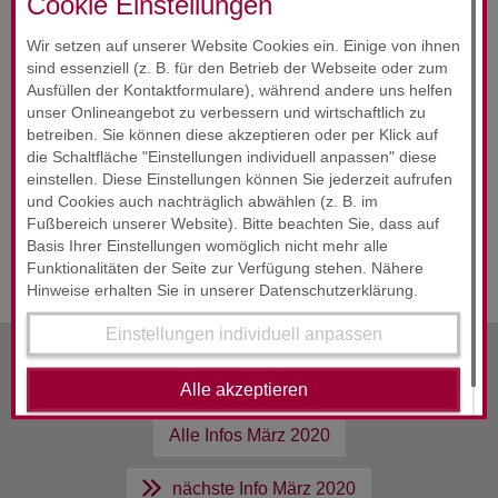
Cookie Einstellungen
Wir setzen auf unserer Website Cookies ein. Einige von ihnen
sind essenziell (z. B. für den Betrieb der Webseite oder zum
Ausfüllen der Kontaktformulare), während andere uns helfen
HAFTUNGSAUSSCHLUSS
unser Onlineangebot zu verbessern und wirtschaftlich zu
STAND : FEBRUAR / MÄRZ 2020
betreiben. Sie können diese akzeptieren oder per Klick auf
die Schaltfläche "Einstellungen individuell anpassen" diese
Der Inhalt der Steuerinformation ist nach bestem Wissen
einstellen. Diese Einstellungen können Sie jederzeit aufrufen
und Kenntnisstand erstellt worden. Die Komplexität und
und Cookies auch nachträglich abwählen (z. B. im
der ständige Wandel der Rechtsmaterie machen es
Fußbereich unserer Website). Bitte beachten Sie, dass auf
notwendig, Haftung und Gewähr auszuschließen. Die
Basis Ihrer Einstellungen womöglich nicht mehr alle
Steuerinformation ersetzt nicht die individuelle Beratung.
Funktionalitäten der Seite zur Verfügung stehen. Nähere
Hinweise erhalten Sie in unserer Datenschutzerklärung.
Einstellungen individuell anpassen
vorherige Info
März 2020
Alle akzeptieren
Alle Infos
März 2020
nächste Info
März 2020