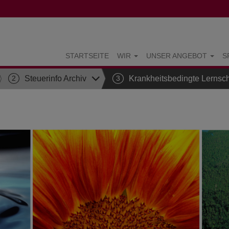
STARTSEITE
WIR
UNSER ANGEBOT
S
2
Steuerinfo Archiv
3
Krankheitsbedingte Lernschw