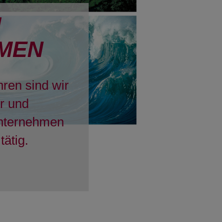
H
MEN
hren sind wir
er und
Unternehmen
tätig.