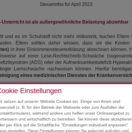
Steuerinfos für
April 2023
Unterricht ist als außergewöhnliche Belastung abziehbar
t und es im Schulstoff nicht mehr mitkommt, buchen Eltern
ten. Eltern sollten daher wissen, dass sie die Kosten f
ten)
in ihrer Einkommensteuererklärung abrechnen können. H
pielsweise auf einer Lese-Rechtschreib-Schwäche (sogenann
izitsyndrom (ADS) oder der Aufmerksamkeitsdefizit-Hyperakti
dingte Lernschwäche nachweisen können. Hierfür benötige
inigung eines medizinischen Dienstes der Krankenversic
ookie Einstellungen
s der Nachweis vor dem Beginn des Nachhilfe-Unterrichts aus
inigung, lässt sich der bereits erteilte Unterricht nicht mehr ab
ir setzen auf unserer Website Cookies ein. Einige von ihnen sind
ssenziell (z. B. für den Betrieb der Webseite oder zum Ausfüllen der
ontaktformulare), während andere uns helfen unser Onlineangebot zu
ht, lassen sich neben den Nachhilfekosten insbesondere f
erbessern und wirtschaftlich zu betreiben. Sie können diese akzeptiere
en:
der per Klick auf die Schaltfläche "Einstellungen individuell anpassen"
iese einstellen. Diese Einstellungen können Sie jederzeit aufrufen und