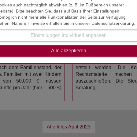
fgrund der Lernschwierigkeit aus medizinischer Sicht besucht 
ookies auch nachträglich abwählen (z. B. im Fußbereich unserer
ebsite). Bitte beachten Sie, dass auf Basis Ihrer Einstellungen
lung oder die notwendige auswärtige Unterbringung des Kindes
omöglich nicht mehr alle Funktionalitäten der Seite zur Verfügung
tsprechenden Therapiemaßnahmen (inklusive Fahrtkosten)
tehen. Nähere Hinweise erhalten Sie in unserer Datenschutzerklärung.
Einstellungen individuell anpassen
HAFTUNGSAUSSCHL
STAND : MÄRZ / APRIL 20
Alle akzeptieren
sich bei den Eltern nur
annte zumutbare Belastung
Der Inhalt der Steuerinform
nach dem Familienstand, der
erstellt worden. Die K
. Familien mit zwei Kindern
Rechtsmaterie mache
e von 50.000 € müssen
auszuschließen. Die Steue
ünfte pro Jahr (hier 1.500 €)
Beratung.
Alle Infos
April 2023