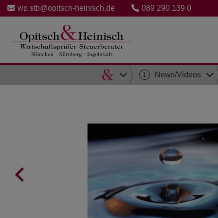
wp.stb@opitsch-heinisch.de
089 290 139 0
Direkt
1
News/Videos
zum
Inhalt