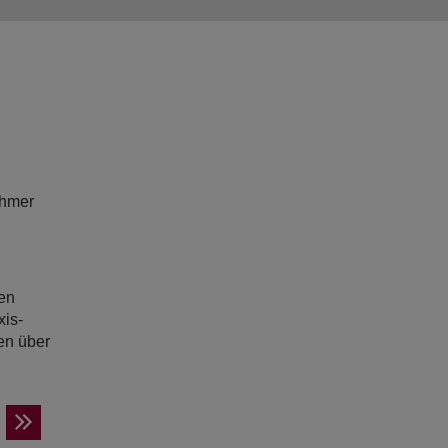
ehmer
en
xis-
en über