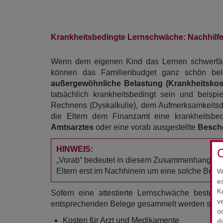
Krankheitsbedingte Lernschwäche: Nachhilfe-
Wenn dem eigenen Kind das Lernen schwerfäll
können das Familienbudget ganz schön belas
außergewöhnliche Belastung (Krankheitskos
tatsächlich krankheitsbedingt sein und beis
Rechnens (Dyskalkulie), dem Aufmerksamkeitsdef
die Eltern dem Finanzamt eine krankheitsbe
Amtsarztes
oder eine vorab ausgestellte
Besche
HINWEIS:
C
„Vorab“ bedeutet in diesem Zusammenhang, das
Eltern erst im Nachhinein um eine solche Besche
W
e
K
Sofern eine attestierte Lernschwäche beste
v
entsprechenden Belege gesammelt werden sollt
o
Kosten für Arzt und Medikamente
d