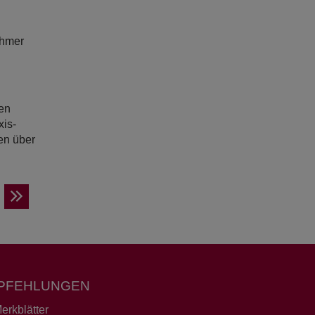
ehmer
en
xis-
en über
PFEHLUNGEN
erkblätter