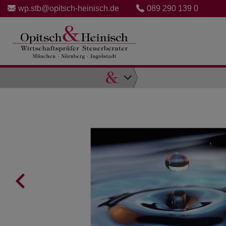
wp.stb@opitsch-heinisch.de
089 290 139 0
Direkt
zum
Inhalt