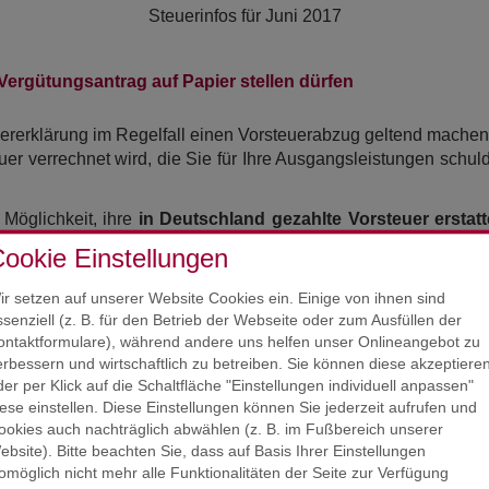
Steuerinfos für
Juni 2017
ergütungsantrag auf Papier stellen dürfen
rerklärung im Regelfall einen Vorsteuerabzug geltend machen.
uer verrechnet wird, die Sie für Ihre Ausgangsleistungen schul
Möglichkeit, ihre
in Deutschland gezahlte Vorsteuer erstatt
n, hat der Gesetzgeber ein besonderes Vergütungsverfahren 
ookie Einstellungen
nschränkungen gegenüber EU-Unternehmen. So wird Ersteren die Vo
 Unternehmen tut (Prinzip der Gegenseitigkeit).
ir setzen auf unserer Website Cookies ein. Einige von ihnen sind
ssenziell (z. B. für den Betrieb der Webseite oder zum Ausfüllen der
undesfinanzministerium zur Vorsteuervergütung für
Unterne
ontaktformulare), während andere uns helfen unser Onlineangebot zu
diese den
Vergütungsantrag
elektronisch an die Finanzbehör
erbessern und wirtschaftlich zu betreiben. Sie können diese akzeptiere
ber auch
auf die elektronische Übermittlung verzichten.
I
der per Klick auf die Schaltfläche "Einstellungen individuell anpassen"
ng sie begehren, einzeln aufführen (Einzelaufstellung).
iese einstellen. Diese Einstellungen können Sie jederzeit aufrufen und
ookies auch nachträglich abwählen (z. B. im Fußbereich unserer
ebsite). Bitte beachten Sie, dass auf Basis Ihrer Einstellungen
omöglich nicht mehr alle Funktionalitäten der Seite zur Verfügung