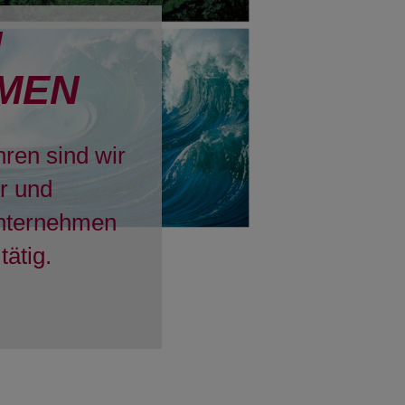
H
MEN
hren sind wir
er und
Unternehmen
tätig.