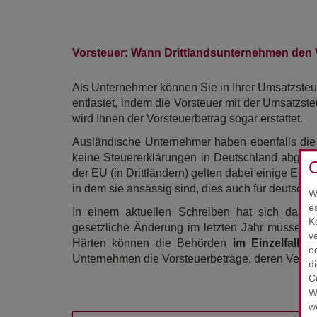
Vorsteuer: Wann Drittlandsunternehmen den V
Als Unternehmer können Sie in Ihrer Umsatzsteue
entlastet, indem die Vorsteuer mit der Umsatzste
wird Ihnen der Vorsteuerbetrag sogar erstattet.
Ausländische Unternehmer haben ebenfalls die 
keine Steuererklärungen in Deutschland abgebe
C
der EU (in Drittländern) gelten dabei einige Ei
in dem sie ansässig sind, dies auch für deutsche
W
e
In einem aktuellen Schreiben hat sich das B
K
gesetzliche Änderung im letzten Jahr müssen 
v
Härten können die Behörden
im Einzelfall
a
o
Unternehmen die Vorsteuerbeträge, deren Vergütu
d
C
W
w