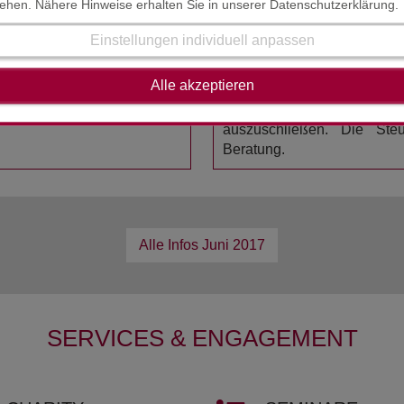
tehen. Nähere Hinweise erhalten Sie in unserer Datenschutzerklärung.
HAFTUNGSAUSSCHL
STAND : MAI / JUNI 2017
Einstellungen individuell anpassen
 als deutscher Unternehmer
gezahlte Vorsteuer von den
Der Inhalt der Steuerinform
Alle akzeptieren
en. Sprechen Sie uns gerne
erstellt worden. Die K
Rechtsmaterie mache
auszuschließen. Die Steue
Beratung.
Alle Infos
Juni 2017
SERVICES & ENGAGEMENT