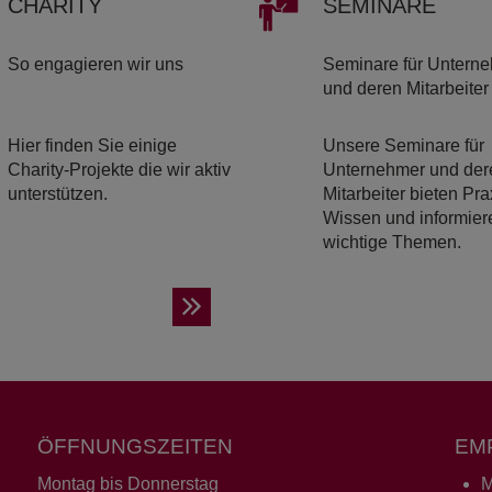
CHA­RI­TY
SE­MI­NA­RE
So engagieren wir uns
Seminare für Untern
und deren Mitarbeiter
Hier finden Sie einige
Unsere Seminare für
Charity-Projekte die wir aktiv
Unternehmer und der
unterstützen.
Mitarbeiter bieten Pra
Wissen und informier
wichtige Themen.
ÖFFNUNGSZEITEN
EM
Montag bis Donnerstag
M