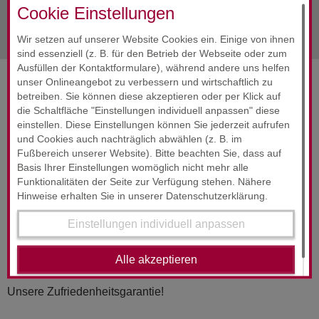
Cookie Einstellungen
nächste Info
Dezember 2020
Wir setzen auf unserer Website Cookies ein. Einige von ihnen
sind essenziell (z. B. für den Betrieb der Webseite oder zum
Ausfüllen der Kontaktformulare), während andere uns helfen
unser Onlineangebot zu verbessern und wirtschaftlich zu
SERVICES & ENGAGEMENT
betreiben. Sie können diese akzeptieren oder per Klick auf
die Schaltfläche "Einstellungen individuell anpassen" diese
einstellen. Diese Einstellungen können Sie jederzeit aufrufen
und Cookies auch nachträglich abwählen (z. B. im
Fußbereich unserer Website). Bitte beachten Sie, dass auf
Basis Ihrer Einstellungen womöglich nicht mehr alle
Funktionalitäten der Seite zur Verfügung stehen. Nähere
Hinweise erhalten Sie in unserer Datenschutzerklärung.
RUND­UM-SORG­LOS-PAKET
Einstellungen individuell anpassen
24-Stunden-Service
Alle akzeptieren
Wir wollen, dass Sie sich jederzeit gut beraten fühlen.
Unsere Zufriedenheitsgarantie!