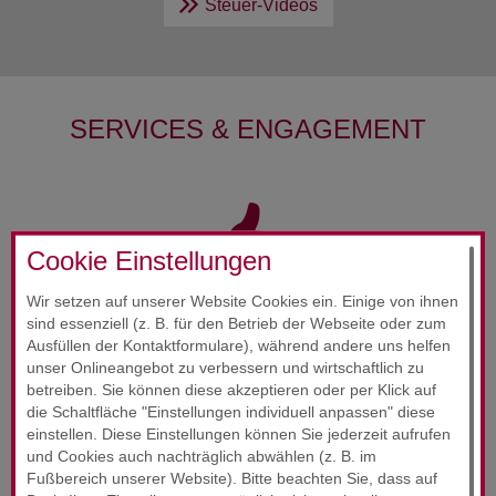
Steuer-Videos
SERVICES & ENGAGEMENT
Cookie Einstellungen
Wir setzen auf unserer Website Cookies ein. Einige von ihnen
RUND­UM-SORG­LOS-PAKET
sind essenziell (z. B. für den Betrieb der Webseite oder zum
24-Stunden-Service
Ausfüllen der Kontaktformulare), während andere uns helfen
unser Onlineangebot zu verbessern und wirtschaftlich zu
betreiben. Sie können diese akzeptieren oder per Klick auf
Wir wollen, dass Sie sich jederzeit gut beraten fühlen.
die Schaltfläche "Einstellungen individuell anpassen" diese
einstellen. Diese Einstellungen können Sie jederzeit aufrufen
Unsere Zufriedenheitsgarantie!
und Cookies auch nachträglich abwählen (z. B. im
Fußbereich unserer Website). Bitte beachten Sie, dass auf