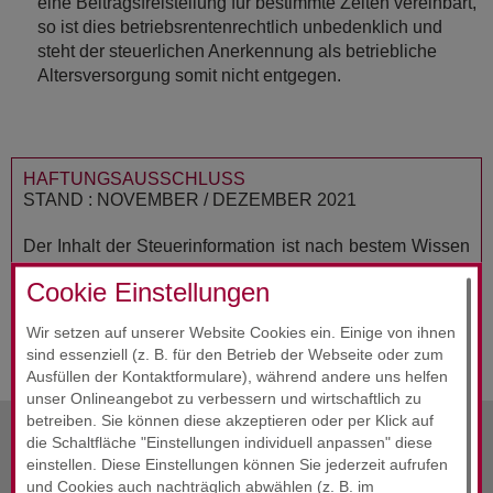
eine Beitragsfreistellung für bestimmte Zeiten vereinbart,
so ist dies betriebsrentenrechtlich unbedenklich und
steht der steuerlichen Anerkennung als betriebliche
Altersversorgung somit nicht entgegen.
HAFTUNGSAUSSCHLUSS
STAND : NOVEMBER / DEZEMBER 2021
Der Inhalt der Steuerinformation ist nach bestem Wissen
und Kenntnisstand erstellt worden. Die Komplexität und
Cookie Einstellungen
der ständige Wandel der Rechtsmaterie machen es
notwendig, Haftung und Gewähr auszuschließen. Die
Wir setzen auf unserer Website Cookies ein. Einige von ihnen
Steuerinformation ersetzt nicht die individuelle Beratung.
sind essenziell (z. B. für den Betrieb der Webseite oder zum
Ausfüllen der Kontaktformulare), während andere uns helfen
unser Onlineangebot zu verbessern und wirtschaftlich zu
betreiben. Sie können diese akzeptieren oder per Klick auf
die Schaltfläche "Einstellungen individuell anpassen" diese
vorherige Info
Dezember 2021
einstellen. Diese Einstellungen können Sie jederzeit aufrufen
und Cookies auch nachträglich abwählen (z. B. im