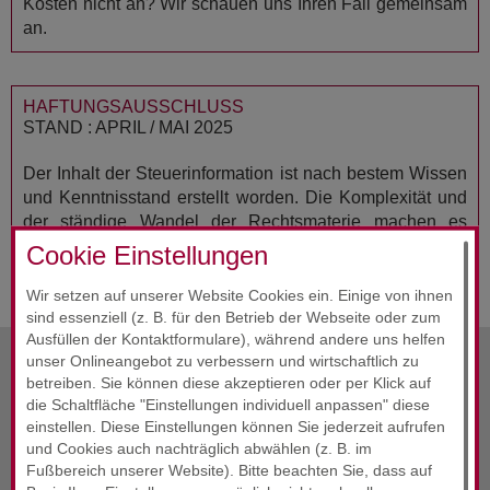
Kosten nicht an? Wir schauen uns Ihren Fall gemeinsam
an.
HAFTUNGSAUSSCHLUSS
STAND : APRIL / MAI 2025
Der Inhalt der Steuerinformation ist nach bestem Wissen
und Kenntnisstand erstellt worden. Die Komplexität und
der ständige Wandel der Rechtsmaterie machen es
notwendig, Haftung und Gewähr auszuschließen. Die
Cookie Einstellungen
Steuerinformation ersetzt nicht die individuelle Beratung.
Wir setzen auf unserer Website Cookies ein. Einige von ihnen
sind essenziell (z. B. für den Betrieb der Webseite oder zum
Ausfüllen der Kontaktformulare), während andere uns helfen
unser Onlineangebot zu verbessern und wirtschaftlich zu
betreiben. Sie können diese akzeptieren oder per Klick auf
vorherige Info
Mai 2025
die Schaltfläche "Einstellungen individuell anpassen" diese
einstellen. Diese Einstellungen können Sie jederzeit aufrufen
Alle Infos
Mai 2025
und Cookies auch nachträglich abwählen (z. B. im
Fußbereich unserer Website). Bitte beachten Sie, dass auf