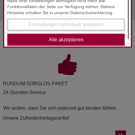
nächste Info
Mai 2025
Basis Ihrer Einstellungen womöglich nicht mehr alle
Funktionalitäten der Seite zur Verfügung stehen. Nähere
Hinweise erhalten Sie in unserer Datenschutzerklärung.
Einstellungen individuell anpassen
SERVICES & ENGAGEMENT
Alle akzeptieren
RUND­UM-SORG­LOS-PAKET
24-Stunden-Service
Wir wollen, dass Sie sich jederzeit gut beraten fühlen.
Unsere Zufriedenheitsgarantie!