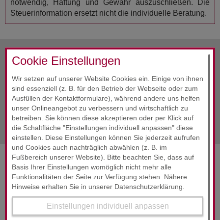
notwendig, Haftung und Gewähr auszuschließen. Die
Steuerinformation ersetzt nicht die individuelle Beratung.
Cookie Einstellungen
vorherige Info
Mai 2020
Wir setzen auf unserer Website Cookies ein. Einige von ihnen
sind essenziell (z. B. für den Betrieb der Webseite oder zum
Alle Infos
Mai 2020
Ausfüllen der Kontaktformulare), während andere uns helfen
unser Onlineangebot zu verbessern und wirtschaftlich zu
nächste Info
Mai 2020
betreiben. Sie können diese akzeptieren oder per Klick auf
die Schaltfläche "Einstellungen individuell anpassen" diese
einstellen. Diese Einstellungen können Sie jederzeit aufrufen
und Cookies auch nachträglich abwählen (z. B. im
Fußbereich unserer Website). Bitte beachten Sie, dass auf
SERVICES & ENGAGEMENT
Basis Ihrer Einstellungen womöglich nicht mehr alle
Funktionalitäten der Seite zur Verfügung stehen. Nähere
Hinweise erhalten Sie in unserer Datenschutzerklärung.
Einstellungen individuell anpassen