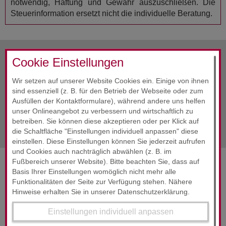
notwendig, Haftung und Gewähr auszuschließen. Die
Steuerinformation ersetzt nicht die individuelle Beratung.
Cookie Einstellungen
vorherige Info
April 2020
Wir setzen auf unserer Website Cookies ein. Einige von ihnen
sind essenziell (z. B. für den Betrieb der Webseite oder zum
Alle Infos
April 2020
Ausfüllen der Kontaktformulare), während andere uns helfen
unser Onlineangebot zu verbessern und wirtschaftlich zu
nächste Info
April 2020
betreiben. Sie können diese akzeptieren oder per Klick auf
die Schaltfläche "Einstellungen individuell anpassen" diese
einstellen. Diese Einstellungen können Sie jederzeit aufrufen
und Cookies auch nachträglich abwählen (z. B. im
Fußbereich unserer Website). Bitte beachten Sie, dass auf
SERVICES & ENGAGEMENT
Basis Ihrer Einstellungen womöglich nicht mehr alle
Funktionalitäten der Seite zur Verfügung stehen. Nähere
Hinweise erhalten Sie in unserer Datenschutzerklärung.
Einstellungen individuell anpassen