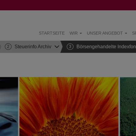
STARTSEITE
WIR
UNSER ANGEBOT
S
2
Steuerinfo Archiv
3
Börsengehandelte Indexfond