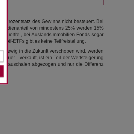
n
er Prozentsatz des Gewinns nicht besteuert. Bei
em Aktienanteil von mindestens 25% werden 15%
steuerfrei, bei Auslandsimmobilien-Fonds sogar
stoff-ETFs gibt es keine Teilfreistellung.
cht ewig in die Zukunft verschoben wird, werden
uer - verkauft, ist ein Teil der Wertsteigerung
orabpauschalen abgezogen und nur die Differenz