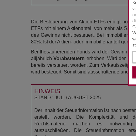
K
v
o
d
Die Besteuerung von Aktien-ETFs erfolgt nur au
C
ETFs mit einem Aktienanteil von mehr als 51%
W
des Gewinns nicht besteuert. Bei Immobilienfo
w
80%. Ist der Aktien- oder Immobilienanteil gering
s
Bei thesaurierenden Fonds wird der Gewinn einb
alljährlich
Vorabsteuern
erhoben. Wird der Fond
bereits versteuert worden. Zum Verkaufszeitpu
wird besteuert. Somit sind ausschüttende und th
HINWEIS
STAND : JULI / AUGUST 2025
Der Inhalt der Steuerinformation ist nach bes
erstellt worden. Die Komplexität und 
Rechtsmaterie machen es notwendig
auszuschließen. Die Steuerinformation erse