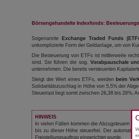
Börsengehandelte Indexfonds: Besteuerungs
Sogenannte
Exchange Traded Funds (ETF
unkomplizierte Form der Geldanlage, um von Kur
Die Besteuerung von ETFs ist mittlerweile rec
sind. Sie führen die sog.
Vorabpauschale und
unternehmen. Die bereits versteuerten Kapital
Steigt der Wert eines ETFs, werden
beim Ver
Solidaritätszuschlag in Höhe von 5,5% der Abge
Steuerlast liegt somit zwischen 26,38 bis 28%. 
C
HINWEIS
In vielen Fällen kommen die Abzugsteuern ers
W
bis zu dieser Höhe steuerfrei. Der automatis
e
Freistellungsauftrag eingerichtet wurde.