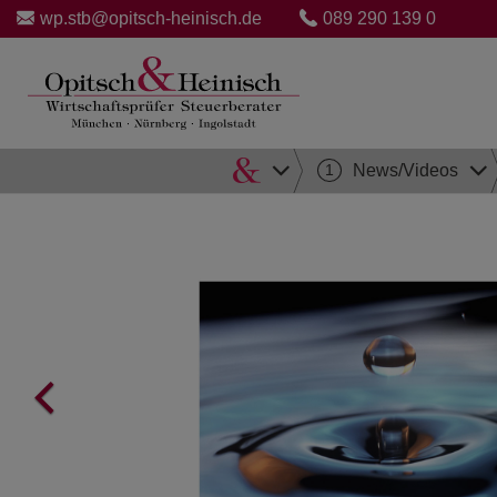
wp.stb@opitsch-heinisch.de
089 290 139 0
Direkt
1
News/Videos
zum
Inhalt