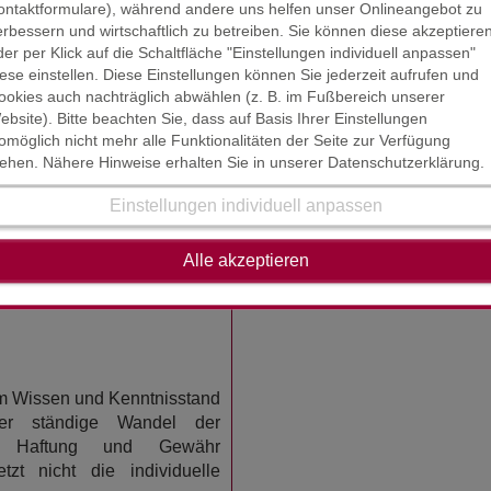
ontaktformulare), während andere uns helfen unser Onlineangebot zu
erbessern und wirtschaftlich zu betreiben. Sie können diese akzeptiere
der per Klick auf die Schaltfläche "Einstellungen individuell anpassen"
iese einstellen. Diese Einstellungen können Sie jederzeit aufrufen und
sschnittsweise, denn je nach Art des Fonds wird ein bestimmt
ookies auch nachträglich abwählen (z. B. im Fußbereich unserer
 bleiben 30% des Gewinns steuerfrei. Bei Mischfonds mit ein
ebsite). Bitte beachten Sie, dass auf Basis Ihrer Einstellungen
nds mit mehr als der Hälfte Immobilien sind 60% des Gewinns 
omöglich nicht mehr alle Funktionalitäten der Seite zur Verfügung
er, gibt es keine Gewinnfreistellung. Für Anleihen-ETFs oder Roh
tehen. Nähere Hinweise erhalten Sie in unserer Datenschutzerklärung.
ehalten und direkt wieder angelegt. Damit die Besteuerung ni
Einstellungen individuell anpassen
s eines Tages - unter Umständen nach jahrzehntelanger Halteda
nkt werden von der Abgeltungssteuer dann die entrichteten V
esaurierende ETFs am Ende steuerlich gleichgestellt.
Alle akzeptieren
tem Wissen und Kenntnisstand
der ständige Wandel der
, Haftung und Gewähr
tzt nicht die individuelle