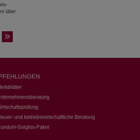
xis-
en über
PFEHLUNGEN
erkblätter
nternehmensberatung
irtschaftsprüfung
teuer- und betriebswirtschaftliche Beratung
undum-Sorglos-Paket