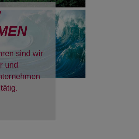
H
MEN
hren sind wir
er und
Unternehmen
tätig.