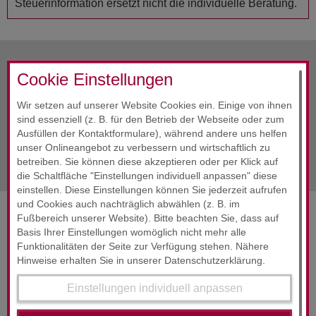
Steuerinformation ersetzt nicht die individuelle Beratung.
Cookie Einstellungen
vorherige Info
Oktober 2023
Wir setzen auf unserer Website Cookies ein. Einige von ihnen
Alle Infos
Oktober 2023
sind essenziell (z. B. für den Betrieb der Webseite oder zum
Ausfüllen der Kontaktformulare), während andere uns helfen
nächste Info
Oktober 2023
unser Onlineangebot zu verbessern und wirtschaftlich zu
betreiben. Sie können diese akzeptieren oder per Klick auf
die Schaltfläche "Einstellungen individuell anpassen" diese
einstellen. Diese Einstellungen können Sie jederzeit aufrufen
und Cookies auch nachträglich abwählen (z. B. im
Fußbereich unserer Website). Bitte beachten Sie, dass auf
SERVICES & ENGAGEMENT
Basis Ihrer Einstellungen womöglich nicht mehr alle
Funktionalitäten der Seite zur Verfügung stehen. Nähere
Hinweise erhalten Sie in unserer Datenschutzerklärung.
Einstellungen individuell anpassen