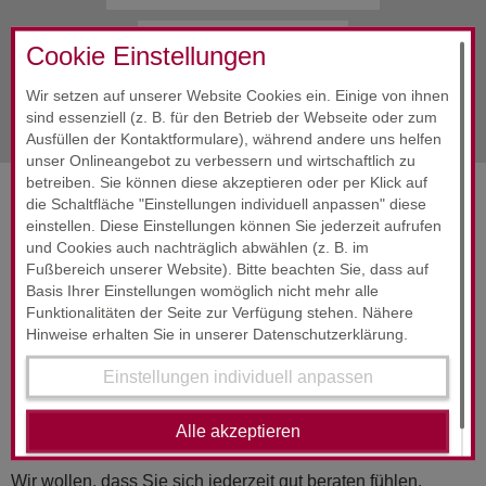
Alle Infos
Oktober 2020
Cookie Einstellungen
nächste Info
Oktober 2020
Wir setzen auf unserer Website Cookies ein. Einige von ihnen
sind essenziell (z. B. für den Betrieb der Webseite oder zum
Ausfüllen der Kontaktformulare), während andere uns helfen
unser Onlineangebot zu verbessern und wirtschaftlich zu
betreiben. Sie können diese akzeptieren oder per Klick auf
die Schaltfläche "Einstellungen individuell anpassen" diese
SERVICES & ENGAGEMENT
einstellen. Diese Einstellungen können Sie jederzeit aufrufen
und Cookies auch nachträglich abwählen (z. B. im
Fußbereich unserer Website). Bitte beachten Sie, dass auf
Basis Ihrer Einstellungen womöglich nicht mehr alle
Funktionalitäten der Seite zur Verfügung stehen. Nähere
Hinweise erhalten Sie in unserer Datenschutzerklärung.
Einstellungen individuell anpassen
RUND­UM-SORG­LOS-PAKET
24-Stunden-Service
Alle akzeptieren
Wir wollen, dass Sie sich jederzeit gut beraten fühlen.