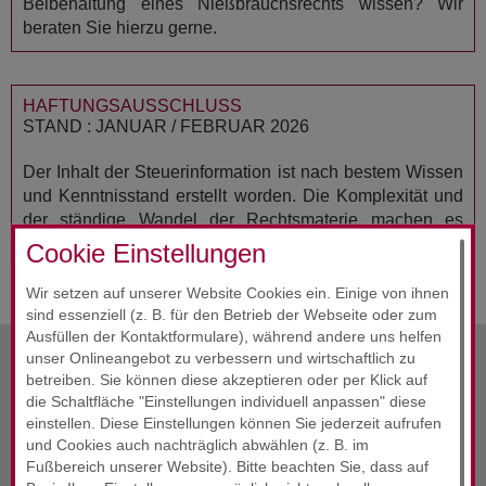
Beibehaltung eines Nießbrauchsrechts wissen? Wir
beraten Sie hierzu gerne.
HAFTUNGSAUSSCHLUSS
STAND : JANUAR / FEBRUAR 2026
Der Inhalt der Steuerinformation ist nach bestem Wissen
und Kenntnisstand erstellt worden. Die Komplexität und
der ständige Wandel der Rechtsmaterie machen es
notwendig, Haftung und Gewähr auszuschließen. Die
Cookie Einstellungen
Steuerinformation ersetzt nicht die individuelle Beratung.
Wir setzen auf unserer Website Cookies ein. Einige von ihnen
sind essenziell (z. B. für den Betrieb der Webseite oder zum
Ausfüllen der Kontaktformulare), während andere uns helfen
unser Onlineangebot zu verbessern und wirtschaftlich zu
betreiben. Sie können diese akzeptieren oder per Klick auf
vorherige Info
Februar 2026
die Schaltfläche "Einstellungen individuell anpassen" diese
einstellen. Diese Einstellungen können Sie jederzeit aufrufen
Alle Infos
Februar 2026
und Cookies auch nachträglich abwählen (z. B. im
Fußbereich unserer Website). Bitte beachten Sie, dass auf