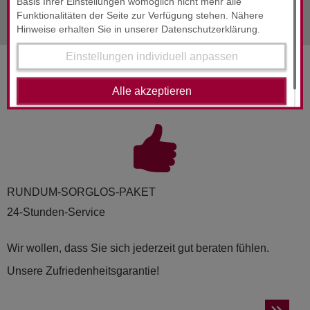
nächste Info
Februar 2026
Basis Ihrer Einstellungen womöglich nicht mehr alle
Funktionalitäten der Seite zur Verfügung stehen. Nähere
Hinweise erhalten Sie in unserer Datenschutzerklärung.
Einstellungen individuell anpassen
SERVICES & ENGAGEMENT
Alle akzeptieren
RUND­UM-SORG­LOS-PAKET
24-Stunden-Service
Wir wollen, dass Sie sich jederzeit gut beraten fühlen.
Unsere Zufriedenheitsgarantie!