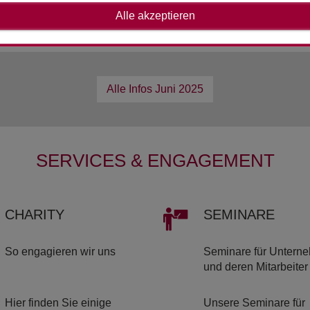
g der Renten seit 2024
Alle akzeptieren
Alle Infos
Juni 2025
SERVICES & ENGAGEMENT
CHA­RI­TY
SE­MI­NA­RE
So engagieren wir uns
Seminare für Untern
und deren Mitarbeiter
Hier finden Sie einige
Unsere Seminare für