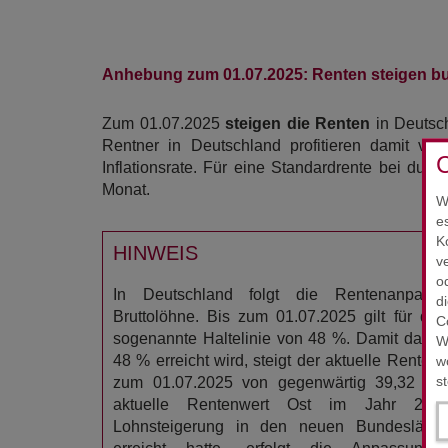
Anhebung zum 01.07.2025: Renten steigen b
Zum 01.07.2025
steigen die Renten
in Deutsch
Rentner in Deutschland profitieren damit v
C
Inflationsrate. Für eine Standardrente bei dur
Monat.
W
e
K
HINWEIS
v
o
In Deutschland folgt die Rentenanpass
d
Bruttolöhne. Bis zum 01.07.2025 gilt für d
C
sogenannte Haltelinie von 48 %. Damit das M
W
48 % erreicht wird, steigt der aktuelle Rentenw
w
s
zum 01.07.2025 von gegenwärtig 39,32 € 
aktuelle Rentenwert Ost im Jahr 202
Lohnsteigerung in den neuen Bundeslände