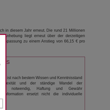
h in diesem Jahr erneut. Die rund 21 Millionen
e Anhebung liegt erneut über der derzeitigen
entenanpassung zu einem Anstieg von 66,15 € pro
USS
n
ation ist nach bestem Wissen und Kenntnisstand
omplexität und der ständige Wandel der
n es notwendig, Haftung und Gewähr
rinformation ersetzt nicht die individuelle