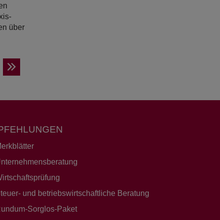
en
xis-
en über
PFEHLUNGEN
erkblätter
nternehmensberatung
irtschaftsprüfung
teuer- und betriebswirtschaftliche Beratung
undum-Sorglos-Paket