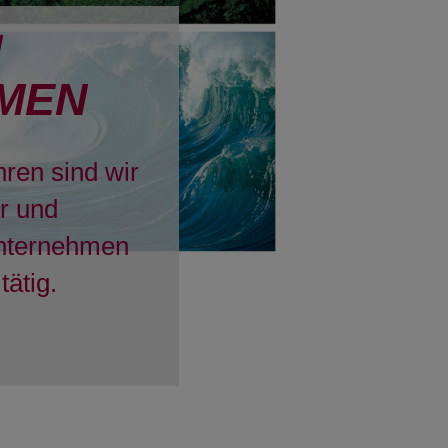
H
MEN
hren sind wir
er und
Unternehmen
tätig.