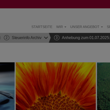
STARTSEITE
WIR
UNSER ANGEBOT
S
2
Steuerinfo Archiv
3
Anhebung zum 01.07.2025: 