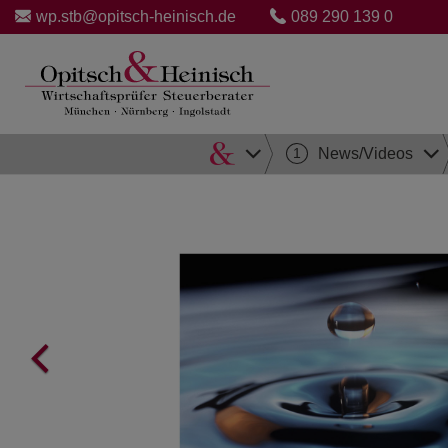
wp.stb@opitsch-heinisch.de
089 290 139 0
Direkt
1
News/Videos
zum
Inhalt