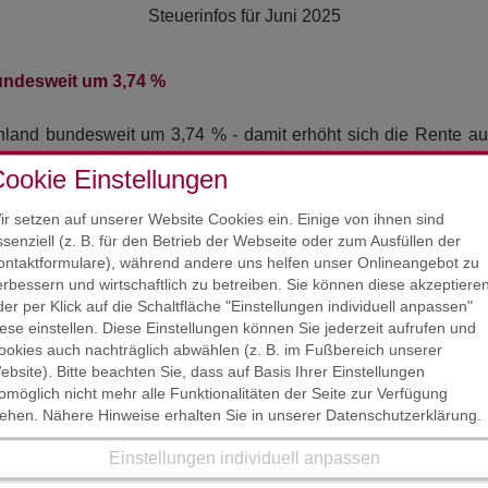
Steuerinfos für
Juni 2025
undesweit um 3,74 %
land bundesweit um 3,74 % - damit erhöht sich die Rente auc
on den guten
Tarifabschlüssen
des vergangenen Jahres. Di
ookie Einstellungen
chschnittlichem Verdienst und 45 Beitragsjahren führt die R
ir setzen auf unserer Website Cookies ein. Einige von ihnen sind
ssenziell (z. B. für den Betrieb der Webseite oder zum Ausfüllen der
ontaktformulare), während andere uns helfen unser Onlineangebot zu
HAFTUNGSAUSSCHL
erbessern und wirtschaftlich zu betreiben. Sie können diese akzeptiere
STAND : MAI / JUNI 2025
der per Klick auf die Schaltfläche "Einstellungen individuell anpassen"
ung der Entwicklung der
iese einstellen. Diese Einstellungen können Sie jederzeit aufrufen und
as Rentenniveau zudem eine
Der Inhalt der Steuerinform
ookies auch nachträglich abwählen (z. B. im Fußbereich unserer
indestsicherungsniveau von
erstellt worden. Die K
ebsite). Bitte beachten Sie, dass auf Basis Ihrer Einstellungen
ert ebenfalls: Er erhöht sich
Rechtsmaterie mache
omöglich nicht mehr alle Funktionalitäten der Seite zur Verfügung
tehen. Nähere Hinweise erhalten Sie in unserer Datenschutzerklärung.
auf 40,79 €. Nachdem der
auszuschließen. Die Steue
3 aufgrund der höheren
Beratung.
Einstellungen individuell anpassen
rn bereits den West-Wert