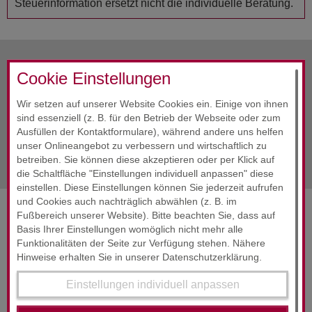
Steuerinformation ersetzt nicht die individuelle Beratung.
Cookie Einstellungen
vorherige Info
Dezember 2018
Wir setzen auf unserer Website Cookies ein. Einige von ihnen
Alle Infos
Dezember 2018
sind essenziell (z. B. für den Betrieb der Webseite oder zum
Ausfüllen der Kontaktformulare), während andere uns helfen
nächste Info
Dezember 2018
unser Onlineangebot zu verbessern und wirtschaftlich zu
betreiben. Sie können diese akzeptieren oder per Klick auf
die Schaltfläche "Einstellungen individuell anpassen" diese
einstellen. Diese Einstellungen können Sie jederzeit aufrufen
und Cookies auch nachträglich abwählen (z. B. im
Fußbereich unserer Website). Bitte beachten Sie, dass auf
SERVICES & ENGAGEMENT
Basis Ihrer Einstellungen womöglich nicht mehr alle
Funktionalitäten der Seite zur Verfügung stehen. Nähere
Hinweise erhalten Sie in unserer Datenschutzerklärung.
Einstellungen individuell anpassen