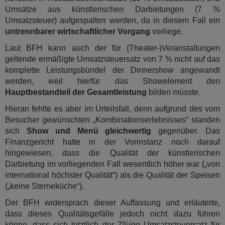
Umsätze aus künstlerischen Darbietungen (7 %
Umsatzsteuer) aufgespalten werden, da in diesem Fall ein
untrennbarer wirtschaftlicher Vorgang
vorliege.
Laut BFH kann auch der für (Theater-)Veranstaltungen
geltende ermäßigte Umsatzsteuersatz von 7 % nicht auf das
komplette Leistungsbündel der Dinnershow angewandt
werden, weil hierfür das Showelement den
Hauptbestandteil der Gesamtleistung
bilden müsste.
Hieran fehlte es aber im Urteilsfall, denn aufgrund des vom
Besucher gewünschten „Kombinationserlebnisses“ standen
sich
Show und Menü gleichwertig
gegenüber. Das
Finanzgericht hatte in der Vorinstanz noch darauf
hingewiesen, dass die Qualität der künstlerischen
Darbietung im vorliegenden Fall wesentlich höher war („von
international höchster Qualität“) als die Qualität der Speisen
(„keine Sterneküche“).
Der BFH widersprach dieser Auffassung und erläuterte,
dass dieses Qualitätsgefälle jedoch nicht dazu führen
könne, dass sich letztlich der 7%ige Umsatzsteuersatz für