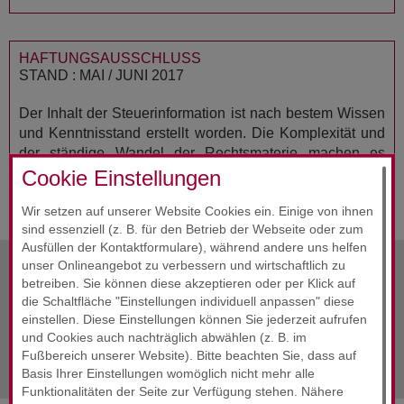
HAFTUNGSAUSSCHLUSS
STAND : MAI / JUNI 2017
Der Inhalt der Steuerinformation ist nach bestem Wissen
und Kenntnisstand erstellt worden. Die Komplexität und
der ständige Wandel der Rechtsmaterie machen es
notwendig, Haftung und Gewähr auszuschließen. Die
Cookie Einstellungen
Steuerinformation ersetzt nicht die individuelle Beratung.
Wir setzen auf unserer Website Cookies ein. Einige von ihnen
sind essenziell (z. B. für den Betrieb der Webseite oder zum
Ausfüllen der Kontaktformulare), während andere uns helfen
unser Onlineangebot zu verbessern und wirtschaftlich zu
betreiben. Sie können diese akzeptieren oder per Klick auf
Alle Infos
Juni 2017
die Schaltfläche "Einstellungen individuell anpassen" diese
einstellen. Diese Einstellungen können Sie jederzeit aufrufen
und Cookies auch nachträglich abwählen (z. B. im
nächste Info
Juni 2017
Fußbereich unserer Website). Bitte beachten Sie, dass auf
Basis Ihrer Einstellungen womöglich nicht mehr alle
Funktionalitäten der Seite zur Verfügung stehen. Nähere