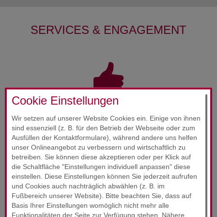
SERVICES & ENGAGEMENT
Cookie Einstellungen
RUND­UM-SORG­LOS-PAKET
Wir setzen auf unserer Website Cookies ein. Einige von ihnen
24-Stunden-Service
sind essenziell (z. B. für den Betrieb der Webseite oder zum
Ausfüllen der Kontaktformulare), während andere uns helfen
unser Onlineangebot zu verbessern und wirtschaftlich zu
Wir wollen, dass Sie sich jederzeit gut beraten fühlen.
betreiben. Sie können diese akzeptieren oder per Klick auf
Unsere Zufriedenheitsgarantie!
die Schaltfläche "Einstellungen individuell anpassen" diese
einstellen. Diese Einstellungen können Sie jederzeit aufrufen
und Cookies auch nachträglich abwählen (z. B. im
Fußbereich unserer Website). Bitte beachten Sie, dass auf
Basis Ihrer Einstellungen womöglich nicht mehr alle
Funktionalitäten der Seite zur Verfügung stehen. Nähere