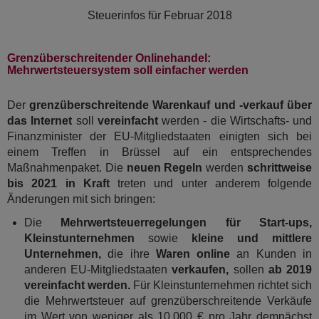
Steuerinfos für
Februar 2018
Grenzüberschreitender Onlinehandel:
Mehrwertsteuersystem soll einfacher werden
Der
grenzüberschreitende Warenkauf und -verkauf über
das Internet
soll
vereinfacht
werden - die Wirtschafts- und
Finanzminister der EU-Mitgliedstaaten einigten sich bei
einem Treffen in Brüssel auf ein entsprechendes
Maßnahmenpaket. Die
neuen Regeln
werden
schrittweise
bis 2021 in Kraft
treten und unter anderem folgende
Änderungen mit sich bringen:
Die
Mehrwertsteuerregelungen für Start-ups,
Kleinstunternehmen
sowie
kleine und mittlere
Unternehmen,
die ihre
Waren online
an Kunden in
anderen EU-Mitgliedstaaten
verkaufen,
sollen
ab 2019
vereinfacht werden.
Für Kleinstunternehmen richtet sich
die Mehrwertsteuer auf grenzüberschreitende Verkäufe
im Wert von weniger als 10.000 € pro Jahr demnächst