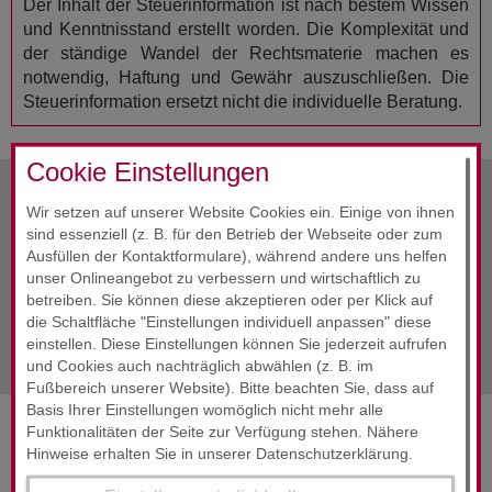
Der Inhalt der Steuerinformation ist nach bestem Wissen
und Kenntnisstand erstellt worden. Die Komplexität und
der ständige Wandel der Rechtsmaterie machen es
notwendig, Haftung und Gewähr auszuschließen. Die
Steuerinformation ersetzt nicht die individuelle Beratung.
Cookie Einstellungen
Wir setzen auf unserer Website Cookies ein. Einige von ihnen
vorherige Info
Februar 2018
sind essenziell (z. B. für den Betrieb der Webseite oder zum
Ausfüllen der Kontaktformulare), während andere uns helfen
Alle Infos
Februar 2018
unser Onlineangebot zu verbessern und wirtschaftlich zu
betreiben. Sie können diese akzeptieren oder per Klick auf
die Schaltfläche "Einstellungen individuell anpassen" diese
nächste Info
Februar 2018
einstellen. Diese Einstellungen können Sie jederzeit aufrufen
und Cookies auch nachträglich abwählen (z. B. im
Fußbereich unserer Website). Bitte beachten Sie, dass auf
Basis Ihrer Einstellungen womöglich nicht mehr alle
Funktionalitäten der Seite zur Verfügung stehen. Nähere
SERVICES & ENGAGEMENT
Hinweise erhalten Sie in unserer Datenschutzerklärung.