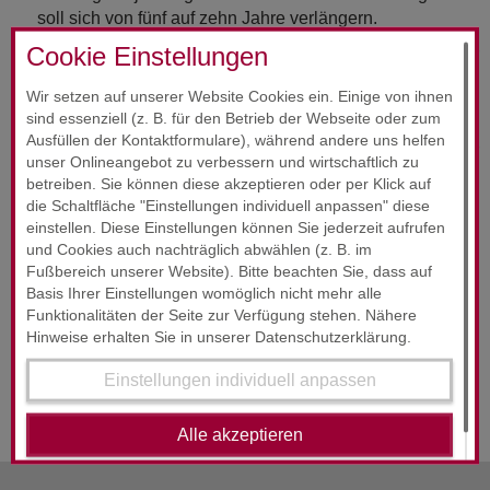
soll sich von fünf auf zehn Jahre verlängern.
Cookie Einstellungen
Das Gesetzgebungsverfahren soll noch vor der
parlamentarischen Sommerpause 2017 abgeschlossen sein
Wir setzen auf unserer Website Cookies ein. Einige von ihnen
und die Maßnahmen sollen bereits nach der Verkündung
sind essenziell (z. B. für den Betrieb der Webseite oder zum
des Gesetzes in Kraft treten. Wir werden Sie nach Abschluss
Ausfüllen der Kontaktformulare), während andere uns helfen
des Gesetzgebungsverfahrens noch einmal umfassend über
unser Onlineangebot zu verbessern und wirtschaftlich zu
die Änderungen informieren.
betreiben. Sie können diese akzeptieren oder per Klick auf
die Schaltfläche "Einstellungen individuell anpassen" diese
einstellen. Diese Einstellungen können Sie jederzeit aufrufen
HAFTUNGSAUSSCHLUSS
und Cookies auch nachträglich abwählen (z. B. im
STAND : MÄRZ / APRIL 2017
Fußbereich unserer Website). Bitte beachten Sie, dass auf
Basis Ihrer Einstellungen womöglich nicht mehr alle
Der Inhalt der Steuerinformation ist nach bestem Wissen
Funktionalitäten der Seite zur Verfügung stehen. Nähere
und Kenntnisstand erstellt worden. Die Komplexität und
Hinweise erhalten Sie in unserer Datenschutzerklärung.
der ständige Wandel der Rechtsmaterie machen es
notwendig, Haftung und Gewähr auszuschließen. Die
Einstellungen individuell anpassen
Steuerinformation ersetzt nicht die individuelle Beratung.
Alle akzeptieren