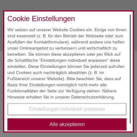
Alle Infos
April 2020
Cookie Einstellungen
Wir setzen auf unserer Website Cookies ein. Einige von ihnen
nächste Info
April 2020
sind essenziell (z. B. für den Betrieb der Webseite oder zum
Ausfüllen der Kontaktformulare), während andere uns helfen
unser Onlineangebot zu verbessern und wirtschaftlich zu
betreiben. Sie können diese akzeptieren oder per Klick auf
die Schaltfläche "Einstellungen individuell anpassen" diese
SERVICES & ENGAGEMENT
einstellen. Diese Einstellungen können Sie jederzeit aufrufen
und Cookies auch nachträglich abwählen (z. B. im
Fußbereich unserer Website). Bitte beachten Sie, dass auf
Basis Ihrer Einstellungen womöglich nicht mehr alle
Funktionalitäten der Seite zur Verfügung stehen. Nähere
Hinweise erhalten Sie in unserer Datenschutzerklärung.
Einstellungen individuell anpassen
RUND­UM-SORG­LOS-PAKET
Alle akzeptieren
24-Stunden-Service