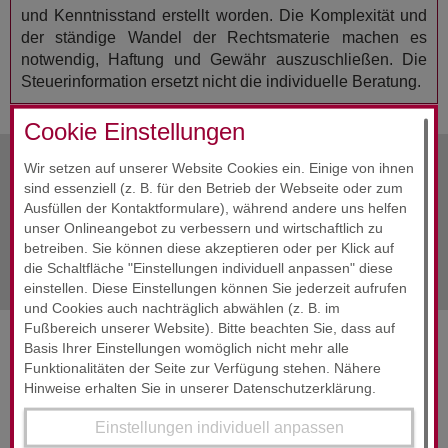
und Kenntnisstand erstellt worden. Die Komplexität und
der ständige Wandel der Rechtsmaterie machen es
notwendig, Haftung und Gewähr auszuschließen. Die
Steuerinformation ersetzt nicht die individuelle Beratung.
Cookie Einstellungen
Wir setzen auf unserer Website Cookies ein. Einige von ihnen
sind essenziell (z. B. für den Betrieb der Webseite oder zum
Alle Infos
September 2017
Ausfüllen der Kontaktformulare), während andere uns helfen
unser Onlineangebot zu verbessern und wirtschaftlich zu
nächste Info
September 2017
betreiben. Sie können diese akzeptieren oder per Klick auf
die Schaltfläche "Einstellungen individuell anpassen" diese
einstellen. Diese Einstellungen können Sie jederzeit aufrufen
und Cookies auch nachträglich abwählen (z. B. im
Fußbereich unserer Website). Bitte beachten Sie, dass auf
Basis Ihrer Einstellungen womöglich nicht mehr alle
SERVICES & ENGAGEMENT
Funktionalitäten der Seite zur Verfügung stehen. Nähere
Hinweise erhalten Sie in unserer Datenschutzerklärung.
Einstellungen individuell anpassen