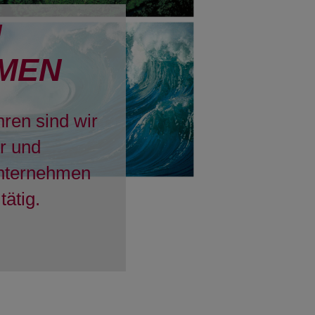
H
MEN
hren sind wir
er und
Unternehmen
tätig.