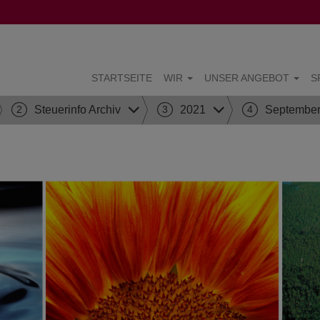
STARTSEITE
WIR
UNSER ANGEBOT
S
2
Steuerinfo Archiv
3
2021
4
Septembe