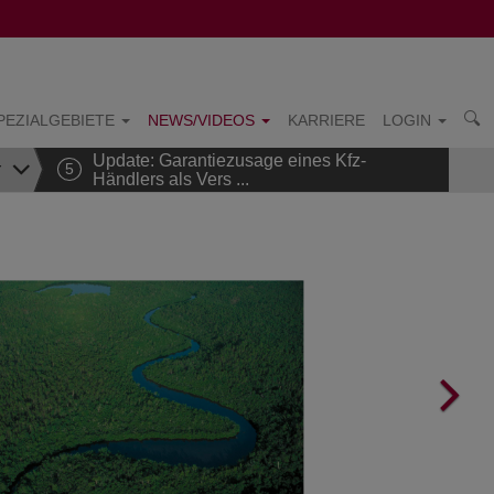
PEZIALGEBIETE
NEWS/VIDEOS
KARRIERE
LOGIN
Update: Garantiezusage eines Kfz-
r
5
Händlers als Vers ...