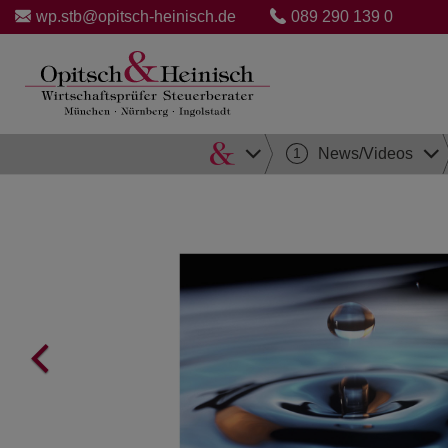
wp.stb@opitsch-heinisch.de
089 290 139 0
Direkt
1
News/Videos
zum
Inhalt