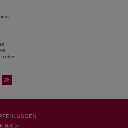
ehmer
en
xis-
en über
PFEHLUNGEN
erkblätter