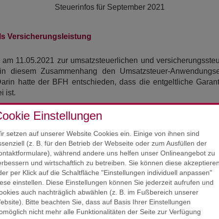
Steuerinfos für
September 2021
ls Versicherungsleistung
s am 11.05.2021 zur umsatzsteuerlichen und versicherungsste
in diesem Zusammenhang den Umsatzsteuer-Anwendungserl
rin hatte der BFH entschieden, dass die entgeltliche Garant
 ist.
 geändert und entgeltliche Garantiezusagen durch Kfz-Händle
ookie Einstellungen
olgen die Garantiezusagen aufgrund eines Versicherungsv
 hat.
ir setzen auf unserer Website Cookies ein. Einige von ihnen sind
ssenziell (z. B. für den Betrieb der Webseite oder zum Ausfüllen der
t
das BMF den
Anwendungszeitraum
auf Garantiezusagen,
ontaktformulare), während andere uns helfen unser Onlineangebot zu
ine Anwendung auf Garantiezusagen vor,
die nach dem 30.06.
erbessern und wirtschaftlich zu betreiben. Sie können diese akzeptiere
ht beanstandet, wenn die Grundsätze dieses Schreibens berei
der per Klick auf die Schaltfläche "Einstellungen individuell anpassen"
iese einstellen. Diese Einstellungen können Sie jederzeit aufrufen und
darauf hin, dass die steuerlichen Grundsätze für Garantiezusa
ookies auch nachträglich abwählen (z. B. im Fußbereich unserer
ler hinausgehen.
ebsite). Bitte beachten Sie, dass auf Basis Ihrer Einstellungen
omöglich nicht mehr alle Funktionalitäten der Seite zur Verfügung