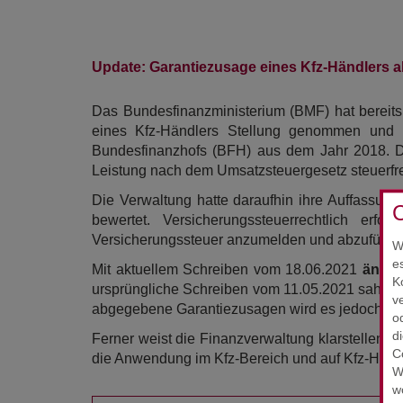
Update: Garantiezusage eines Kfz-Händlers a
Das Bundesfinanzministerium (BMF) hat bereit
eines Kfz-Händlers Stellung genommen und 
Bundesfinanzhofs (BFH) aus dem Jahr 2018. Da
Leistung nach dem Umsatzsteuergesetz steuerfrei
Die Verwaltung hatte daraufhin ihre Auffassung
C
bewertet. Versicherungssteuerrechtlich erf
Versicherungssteuer anzumelden und abzuführen
W
e
Mit aktuellem Schreiben vom 18.06.2021
änder
K
ursprüngliche Schreiben vom 11.05.2021 sah e
v
abgegebene Garantiezusagen wird es jedoch nic
o
d
Ferner weist die Finanzverwaltung klarstellend 
C
die Anwendung im Kfz-Bereich und auf Kfz-Händ
W
w