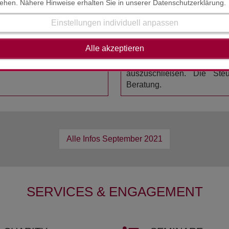
tehen. Nähere Hinweise erhalten Sie in unserer Datenschutzerklärung.
HAFTUNGSAUSSCHL
STAND : AUGUST / SEPT
Einstellungen individuell anpassen
esem Sachverhalt haben. Wir
Der Inhalt der Steuerinform
Alle akzeptieren
erstellt worden. Die K
Rechtsmaterie mache
auszuschließen. Die Steue
Beratung.
Alle Infos
September 2021
SERVICES & ENGAGEMENT