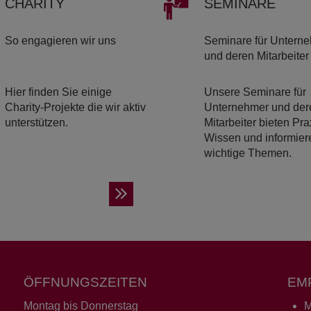
CHA­RI­TY
SE­MI­NA­RE
So engagieren wir uns
Seminare für Untern
und deren Mitarbeiter
Hier finden Sie einige
Unsere Seminare für
Charity-Projekte die wir aktiv
Unternehmer und der
unterstützen.
Mitarbeiter bieten Pra
Wissen und informier
wichtige Themen.
ÖFFNUNGSZEITEN
EM
Montag bis Donnerstag
M