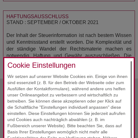
HAFTUNGSAUSSCHLUSS
STAND : SEPTEMBER / OKTOBER 2021
Der Inhalt der Steuerinformation ist nach bestem Wissen
und Kenntnisstand erstellt worden. Die Komplexität und
der ständige Wandel der Rechtsmaterie machen es
notwendig, Haftung und Gewähr auszuschließen. Die
Steuerinformation ersetzt nicht die individuelle Beratung.
Cookie Einstellungen
Wir setzen auf unserer Website Cookies ein. Einige von ihnen
sind essenziell (z. B. für den Betrieb der Webseite oder zum
Ausfüllen der Kontaktformulare), während andere uns helfen
unser Onlineangebot zu verbessern und wirtschaftlich zu
vorherige Info
Oktober 2021
betreiben. Sie können diese akzeptieren oder per Klick auf
die Schaltfläche "Einstellungen individuell anpassen" diese
Alle Infos
Oktober 2021
einstellen. Diese Einstellungen können Sie jederzeit aufrufen
und Cookies auch nachträglich abwählen (z. B. im
nächste Info
Oktober 2021
Fußbereich unserer Website). Bitte beachten Sie, dass auf
Basis Ihrer Einstellungen womöglich nicht mehr alle
Funktionalitäten der Seite zur Verfügung stehen. Nähere