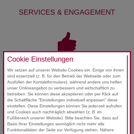
SERVICES & ENGAGEMENT
Cookie Einstellungen
RUND­UM-SORG­LOS-PAKET
Wir setzen auf unserer Website Cookies ein. Einige von ihnen
24-Stunden-Service
sind essenziell (z. B. für den Betrieb der Webseite oder zum
Ausfüllen der Kontaktformulare), während andere uns helfen
Wir wollen, dass Sie sich jederzeit gut beraten fühlen.
unser Onlineangebot zu verbessern und wirtschaftlich zu
betreiben. Sie können diese akzeptieren oder per Klick auf
Unsere Zufriedenheitsgarantie!
die Schaltfläche "Einstellungen individuell anpassen" diese
einstellen. Diese Einstellungen können Sie jederzeit aufrufen
und Cookies auch nachträglich abwählen (z. B. im
Fußbereich unserer Website). Bitte beachten Sie, dass auf
Basis Ihrer Einstellungen womöglich nicht mehr alle
Funktionalitäten der Seite zur Verfügung stehen. Nähere