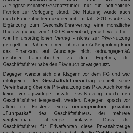
Alleingesellschafter-Geschäftsführer nur für betriebliche
Fahrten zur Verfügung stand. Die Nutzung wurde auch
durch Fahrtenbücher dokumentiert. Im Jahr 2016 wurde als
Ergänzung zum Geschäftsführervertrag eine monatliche
Bruttovergütung von 5.000 € vereinbart, jedoch weiterhin -
wie im ursprünglichen Vertrag - nichts zur Pkw-Nutzung
geregelt. Im Rahmen einer Lohnsteuer-Außenprüfung kam
das Finanzamt auf Grundlage nicht ordnungsgemäß
geführter Fahrtenbücher zu dem Ergebnis, der
Geschäftsführer habe den Pkw auch privat genutzt.
Dagegen wandte sich die Klägerin vor dem FG und war
erfolgreich. Der
Geschäftsführervertrag
enthielt keine
Vereinbarung über die Privatnutzung des Pkw. Auch konnte
keine vertragswidrige private Pkw-Nutzung durch den
Geschäftsführer festgestellt werden. Dagegen sprach vor
allem die Existenz eines
umfangreichen privaten
„Fuhrparks“
des Geschäftsführers, der mehrere
vergleichbare Fahrzeuge umfasste. Dass der
Geschäftsführer für Privatfahrten diese Privatfahrzeuge
nutzte, erschien insofern plausibel, als die GmbH unter der