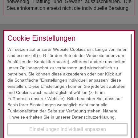
notwendig, Haftung und Gewähr auszuschließen. Die
Steuerinformation ersetzt nicht die individuelle Beratung.
Cookie Einstellungen
vorherige Info
Dezember 2025
Wir setzen auf unserer Website Cookies ein. Einige von ihnen
sind essenziell (z. B. für den Betrieb der Webseite oder zum
Alle Infos
Dezember 2025
Ausfüllen der Kontaktformulare), während andere uns helfen
unser Onlineangebot zu verbessern und wirtschaftlich zu
nächste Info
Dezember 2025
betreiben. Sie können diese akzeptieren oder per Klick auf
die Schaltfläche "Einstellungen individuell anpassen" diese
einstellen. Diese Einstellungen können Sie jederzeit aufrufen
und Cookies auch nachträglich abwählen (z. B. im
Fußbereich unserer Website). Bitte beachten Sie, dass auf
SERVICES & ENGAGEMENT
Basis Ihrer Einstellungen womöglich nicht mehr alle
Funktionalitäten der Seite zur Verfügung stehen. Nähere
Hinweise erhalten Sie in unserer Datenschutzerklärung.
Einstellungen individuell anpassen