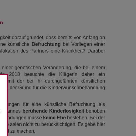
en
gkeit darauf gründet, dass bereits von Anfang an
ine künstliche
Befruchtung
bei Vorliegen einer
lokation des Partners eine Krankheit? Darüber
n, einer genetischen Veränderung, die bei einem
nde 2018 besuchte die Klägerin daher ein
g mit der bei ihr durchgeführten künstlichen
n, da der Grund für die Kinderwunschbehandlung
dungen für eine künstliche Befruchtung als
es Mannes
beruhende Kinderlosigkeit
behoben
n
 Aufwendungen müsse
keine Ehe
bestehen. Bei der
äge seien nicht zu berücksichtigen. Es gebe hier
ltend zu machen.