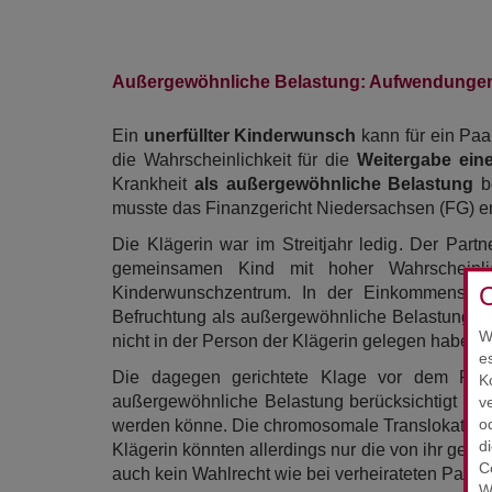
Außergewöhnliche Belastung: Aufwendungen f
Ein
unerfüllter Kinderwunsch
kann für ein Paar
die Wahrscheinlichkeit für die
Weitergabe eine
Krankheit
als außergewöhnliche Belastung
be
musste das Finanzgericht Niedersachsen (FG) e
Die Klägerin war im Streitjahr ledig. Der Part
gemeinsamen Kind mit hoher Wahrscheinli
C
Kinderwunschzentrum. In der Einkommensteuer
Befruchtung als außergewöhnliche Belastung zu
W
nicht in der Person der Klägerin gelegen habe, 
e
Die dagegen gerichtete Klage vor dem FG w
K
außergewöhnliche Belastung berücksichtigt we
v
o
werden könne. Die chromosomale Translokation
d
Klägerin könnten allerdings nur die von ihr gez
C
auch kein Wahlrecht wie bei verheirateten Paar
W