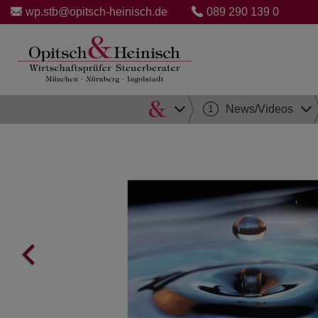
wp.stb@opitsch-heinisch.de
089 290 139 0
Direkt
1
News/Videos
zum
Inhalt