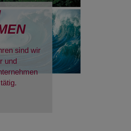
H
MEN
hren sind wir
er und
Unternehmen
tätig.