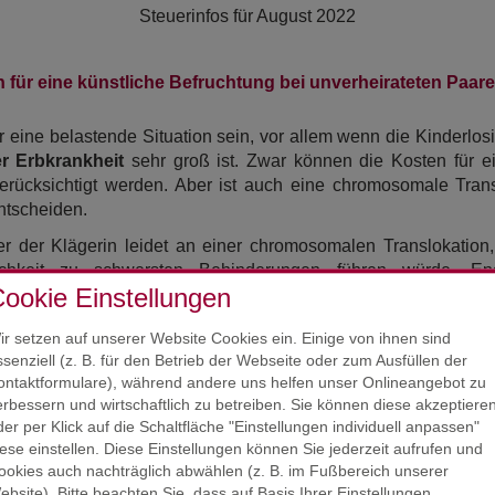
Steuerinfos für
August 2022
ür eine künstliche Befruchtung bei unverheirateten Paar
 eine belastende Situation sein, vor allem wenn die Kinderlosi
r Erbkrankheit
sehr groß ist. Zwar können die Kosten für e
rücksichtigt werden. Aber ist auch eine chromosomale Trans
ntscheiden.
ner der Klägerin leidet an einer chromosomalen Translokatio
chkeit zu schwersten Behinderungen führen würde. E
ookie Einstellungen
erklärung beantragte sie, die Aufwendungen in Verbindun
 berücksichtigen. Das Finanzamt erkannte die Kosten nicht a
ir setzen auf unserer Website Cookies ein. Einige von ihnen sind
denn diese sei gesund.
ssenziell (z. B. für den Betrieb der Webseite oder zum Ausfüllen der
ar erfolgreich. Nach der Rechtsprechung könnten Aufwen
ontaktformulare), während andere uns helfen unser Onlineangebot zu
rden, wenn dadurch die auf
einer Krankheit
der Frau oder d
erbessern und wirtschaftlich zu betreiben. Sie können diese akzeptiere
der per Klick auf die Schaltfläche "Einstellungen individuell anpassen"
 beim Mann sei als Krankheit anzusehen. Für den Abzug der
iese einstellen. Diese Einstellungen können Sie jederzeit aufrufen und
ahlten Beträge angesetzt werden. Die vom Partner gezahlten Betr
ookies auch nachträglich abwählen (z. B. im Fußbereich unserer
en, die Aufwendungen durch den einen oder anderen Partner ge
ebsite). Bitte beachten Sie, dass auf Basis Ihrer Einstellungen