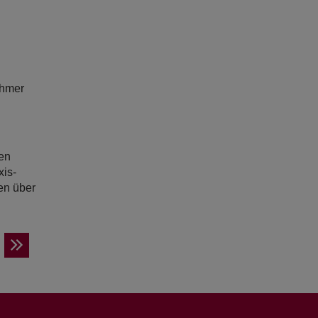
ehmer
en
xis-
en über