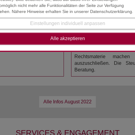
en und auch bereits eingelegt. Die höchstrichterliche Entschei
omöglich nicht mehr alle Funktionalitäten der Seite zur Verfügung
tehen. Nähere Hinweise erhalten Sie in unserer Datenschutzerklärung.
Einstellungen individuell anpassen
HAFTUNGSAUSSCHL
STAND : JULI / AUGUST 2
nkommensteuererklärung
Alle akzeptieren
r erklären es Ihnen gerne.
Der Inhalt der Steuerinform
erstellt worden. Die K
Rechtsmaterie mache
auszuschließen. Die Steue
Beratung.
Alle Infos
August 2022
SERVICES & ENGAGEMENT