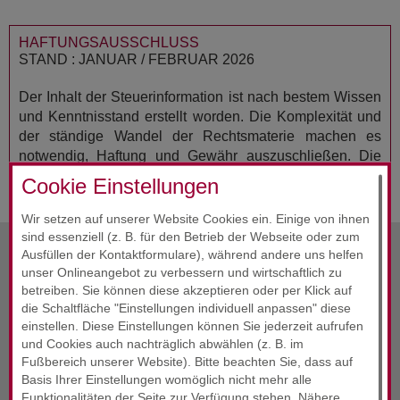
HAFTUNGSAUSSCHLUSS
STAND : JANUAR / FEBRUAR 2026
Der Inhalt der Steuerinformation ist nach bestem Wissen
und Kenntnisstand erstellt worden. Die Komplexität und
der ständige Wandel der Rechtsmaterie machen es
notwendig, Haftung und Gewähr auszuschließen. Die
Steuerinformation ersetzt nicht die individuelle Beratung.
Cookie Einstellungen
Wir setzen auf unserer Website Cookies ein. Einige von ihnen
sind essenziell (z. B. für den Betrieb der Webseite oder zum
Ausfüllen der Kontaktformulare), während andere uns helfen
vorherige Info
Februar 2026
unser Onlineangebot zu verbessern und wirtschaftlich zu
betreiben. Sie können diese akzeptieren oder per Klick auf
die Schaltfläche "Einstellungen individuell anpassen" diese
Alle Infos
Februar 2026
einstellen. Diese Einstellungen können Sie jederzeit aufrufen
und Cookies auch nachträglich abwählen (z. B. im
nächste Info
Februar 2026
Fußbereich unserer Website). Bitte beachten Sie, dass auf
Basis Ihrer Einstellungen womöglich nicht mehr alle
Funktionalitäten der Seite zur Verfügung stehen. Nähere